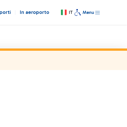
porti
In aeroporto
IT
Menu