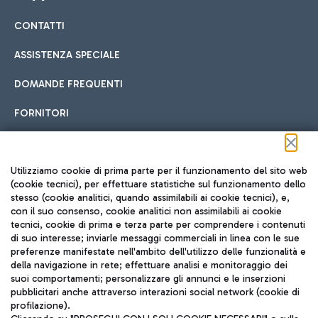
CONTATTI
Car sharing
ASSISTENZA SPECIALE
Con il Car Sharing è ancora più facile spostarsi
DOMANDE FREQUENTI
Hotel in aeroporto
dall’aeroporto al centro di Roma e viceversa.
Cucina Internazionale
FORNITORI
Scegli l'alloggio più adatto e approfitta della vicinanza
all'aeroporto.
Seguici sui social
Utilizziamo cookie di prima parte per il funzionamento del sito web
(cookie tecnici), per effettuare statistiche sul funzionamento dello
stesso (cookie analitici, quando assimilabili ai cookie tecnici), e,
Treno
con il suo consenso, cookie analitici non assimilabili ai cookie
tecnici, cookie di prima e terza parte per comprendere i contenuti
Raggiungi velocemente l'aeroporto di Fiumicino da Roma
Fast Food
di suo interesse; inviarle messaggi commerciali in linea con le sue
TRAVEL JOURNAL
tramite i servizi ferroviari Trenitalia.
preferenze manifestate nell'ambito dell'utilizzo delle funzionalità e
della navigazione in rete; effettuare analisi e monitoraggio dei
ITA
suoi comportamenti; personalizzare gli annunci e le inserzioni
pubblicitari anche attraverso interazioni social network (cookie di
profilazione).