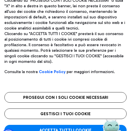
Cliccando su "PROSEGUI CON I SOLI COOKIE NECESSARI" o sulla
"X" in alto a destra in questo banner, lei non presta il consenso
all'uso dei cookie che richiedono il consenso, mantenendo le
impostazioni di default, e saranno installati sul suo dispositivo
Pizza
Autobus
esclusivamente i cookie funzionali alla navigazione sul sito web e i
Aeroporti di Roma S.p.A. - Società soggetta a direzione e
cookie analitici assimilabili a quelli tecnici.
Scopri le linee di autobus per raggiungere l'aeroporto
coordinamento di Mundys S.p.A.
Cliccando su "ACCETTA TUTTI I COOKIE" presterà il suo consenso
Leonardo Da Vinci.
al posizionamento di tutti i cookie ivi compresi cookie di
Codice fiscale e Registro delle Imprese di Roma 13032990155 P.
profilazione. Il consenso è facoltativo e può essere revocato in
IVA 06572251004
qualsiasi momento. Potrà selezionare le sue preferenze per i
Capitale sociale 62.224.743,00 int. vers.
singoli cookie cliccando su "GESTISCI I TUOI COOKIE" (accessibile
Sede legale: Via Pier Paolo Racchetti 1 - 00054 Fiumicino (RM)
Ristoranti
in ogni momento dal sito).
telefono +39 06 65951
Scopri la nostra offerta per una pausa gustosa in aeroporto
Privacy policy
Note legali
Gelateria
Consulta la nostra
Cookie Policy
per maggiori informazioni.
Mappa sito
Accessibilità
Taxi
Roma FCO
Mappa Aeroporto Fiumicino
L'aeroporto stellato
PROSEGUI CON I SOLI COOKIE NECESSARI
Raggiungi l’aeroporto senza pensieri con il servizio di taxi a
tariffe fisse.
QUALITÀ
SOSTENIBILITÀ
INNOVAZIONE
GESTISCI I TUOI COOKIE
Wine Bar & Sparkling
ACCETTA TUTTI I COOKIE