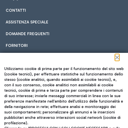
CONTATTI
Car sharing
ASSISTENZA SPECIALE
Con il Car Sharing è ancora più facile spostarsi
DOMANDE FREQUENTI
Hotel in aeroporto
dall’aeroporto al centro di Roma e viceversa.
Cucina Internazionale
FORNITORI
Scegli l'alloggio più adatto e approfitta della vicinanza
all'aeroporto.
Seguici sui social
Utilizziamo cookie di prima parte per il funzionamento del sito web
(cookie tecnici), per effettuare statistiche sul funzionamento dello
stesso (cookie analitici, quando assimilabili ai cookie tecnici), e,
Treno
con il suo consenso, cookie analitici non assimilabili ai cookie
tecnici, cookie di prima e terza parte per comprendere i contenuti
Raggiungi velocemente l'aeroporto di Fiumicino da Roma
Fast Food
di suo interesse; inviarle messaggi commerciali in linea con le sue
TRAVEL JOURNAL
tramite i servizi ferroviari Trenitalia.
preferenze manifestate nell'ambito dell'utilizzo delle funzionalità e
della navigazione in rete; effettuare analisi e monitoraggio dei
ITA
suoi comportamenti; personalizzare gli annunci e le inserzioni
pubblicitari anche attraverso interazioni social network (cookie di
profilazione).