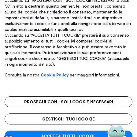
Cliccando su "PROSEGUI CON I SOLI COOKIE NECESSARI" o sulla
"X" in alto a destra in questo banner, lei non presta il consenso
all'uso dei cookie che richiedono il consenso, mantenendo le
impostazioni di default, e saranno installati sul suo dispositivo
Pizza
Autobus
esclusivamente i cookie funzionali alla navigazione sul sito web e i
Aeroporti di Roma S.p.A. - Società soggetta a direzione e
cookie analitici assimilabili a quelli tecnici.
Scopri le linee di autobus per raggiungere l'aeroporto
coordinamento di Mundys S.p.A.
Cliccando su "ACCETTA TUTTI I COOKIE" presterà il suo consenso
Leonardo Da Vinci.
al posizionamento di tutti i cookie ivi compresi cookie di
Codice fiscale e Registro delle Imprese di Roma 13032990155 P.
profilazione. Il consenso è facoltativo e può essere revocato in
IVA 06572251004
qualsiasi momento. Potrà selezionare le sue preferenze per i
Capitale sociale 62.224.743,00 int. vers.
singoli cookie cliccando su "GESTISCI I TUOI COOKIE" (accessibile
Sede legale: Via Pier Paolo Racchetti 1 - 00054 Fiumicino (RM)
Ristoranti
in ogni momento dal sito).
telefono +39 06 65951
Scopri la nostra offerta per una pausa gustosa in aeroporto
Privacy policy
Note legali
Gelateria
Consulta la nostra
Cookie Policy
per maggiori informazioni.
Mappa sito
Accessibilità
Taxi
Roma FCO
Mappa Aeroporto Fiumicino
L'aeroporto stellato
PROSEGUI CON I SOLI COOKIE NECESSARI
Raggiungi l’aeroporto senza pensieri con il servizio di taxi a
tariffe fisse.
QUALITÀ
SOSTENIBILITÀ
INNOVAZIONE
GESTISCI I TUOI COOKIE
Wine Bar & Sparkling
ACCETTA TUTTI I COOKIE