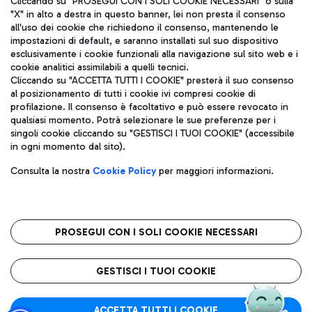
Cliccando su "PROSEGUI CON I SOLI COOKIE NECESSARI" o sulla
"X" in alto a destra in questo banner, lei non presta il consenso
all'uso dei cookie che richiedono il consenso, mantenendo le
impostazioni di default, e saranno installati sul suo dispositivo
Pizza
Autobus
esclusivamente i cookie funzionali alla navigazione sul sito web e i
Aeroporti di Roma S.p.A. - Società soggetta a direzione e
cookie analitici assimilabili a quelli tecnici.
Scopri le linee di autobus per raggiungere l'aeroporto
coordinamento di Mundys S.p.A.
Cliccando su "ACCETTA TUTTI I COOKIE" presterà il suo consenso
Leonardo Da Vinci.
al posizionamento di tutti i cookie ivi compresi cookie di
Codice fiscale e Registro delle Imprese di Roma 13032990155 P.
profilazione. Il consenso è facoltativo e può essere revocato in
IVA 06572251004
qualsiasi momento. Potrà selezionare le sue preferenze per i
Capitale sociale 62.224.743,00 int. vers.
singoli cookie cliccando su "GESTISCI I TUOI COOKIE" (accessibile
Sede legale: Via Pier Paolo Racchetti 1 - 00054 Fiumicino (RM)
Ristoranti
in ogni momento dal sito).
telefono +39 06 65951
Scopri la nostra offerta per una pausa gustosa in aeroporto
Privacy policy
Note legali
Gelateria
Consulta la nostra
Cookie Policy
per maggiori informazioni.
Mappa sito
Accessibilità
Taxi
Roma FCO
Mappa Aeroporto Fiumicino
L'aeroporto stellato
PROSEGUI CON I SOLI COOKIE NECESSARI
Raggiungi l’aeroporto senza pensieri con il servizio di taxi a
tariffe fisse.
QUALITÀ
SOSTENIBILITÀ
INNOVAZIONE
GESTISCI I TUOI COOKIE
Wine Bar & Sparkling
ACCETTA TUTTI I COOKIE