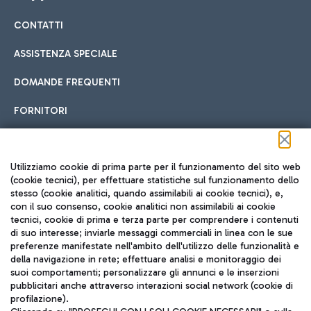
CONTATTI
Car sharing
ASSISTENZA SPECIALE
Con il Car Sharing è ancora più facile spostarsi
DOMANDE FREQUENTI
Hotel in aeroporto
dall’aeroporto al centro di Roma e viceversa.
Cucina Internazionale
FORNITORI
Scegli l'alloggio più adatto e approfitta della vicinanza
all'aeroporto.
Seguici sui social
Utilizziamo cookie di prima parte per il funzionamento del sito web
(cookie tecnici), per effettuare statistiche sul funzionamento dello
stesso (cookie analitici, quando assimilabili ai cookie tecnici), e,
Treno
con il suo consenso, cookie analitici non assimilabili ai cookie
tecnici, cookie di prima e terza parte per comprendere i contenuti
Raggiungi velocemente l'aeroporto di Fiumicino da Roma
Fast Food
di suo interesse; inviarle messaggi commerciali in linea con le sue
TRAVEL JOURNAL
tramite i servizi ferroviari Trenitalia.
preferenze manifestate nell'ambito dell'utilizzo delle funzionalità e
della navigazione in rete; effettuare analisi e monitoraggio dei
ITA
suoi comportamenti; personalizzare gli annunci e le inserzioni
pubblicitari anche attraverso interazioni social network (cookie di
profilazione).