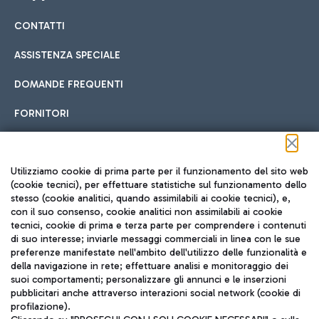
CONTATTI
Car sharing
ASSISTENZA SPECIALE
Con il Car Sharing è ancora più facile spostarsi
DOMANDE FREQUENTI
Hotel in aeroporto
dall’aeroporto al centro di Roma e viceversa.
Cucina Internazionale
FORNITORI
Scegli l'alloggio più adatto e approfitta della vicinanza
all'aeroporto.
Seguici sui social
Utilizziamo cookie di prima parte per il funzionamento del sito web
(cookie tecnici), per effettuare statistiche sul funzionamento dello
stesso (cookie analitici, quando assimilabili ai cookie tecnici), e,
Treno
con il suo consenso, cookie analitici non assimilabili ai cookie
tecnici, cookie di prima e terza parte per comprendere i contenuti
Raggiungi velocemente l'aeroporto di Fiumicino da Roma
Fast Food
di suo interesse; inviarle messaggi commerciali in linea con le sue
TRAVEL JOURNAL
tramite i servizi ferroviari Trenitalia.
preferenze manifestate nell'ambito dell'utilizzo delle funzionalità e
della navigazione in rete; effettuare analisi e monitoraggio dei
ITA
suoi comportamenti; personalizzare gli annunci e le inserzioni
pubblicitari anche attraverso interazioni social network (cookie di
profilazione).