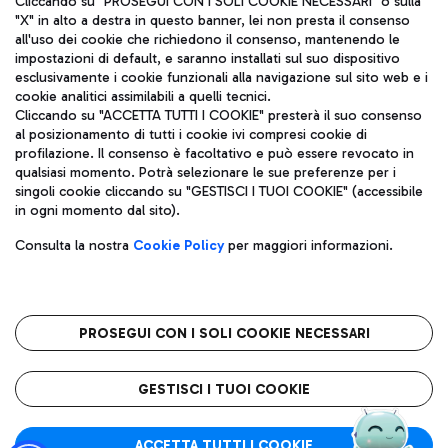
Cliccando su "PROSEGUI CON I SOLI COOKIE NECESSARI" o sulla
"X" in alto a destra in questo banner, lei non presta il consenso
all'uso dei cookie che richiedono il consenso, mantenendo le
impostazioni di default, e saranno installati sul suo dispositivo
Pizza
Autobus
esclusivamente i cookie funzionali alla navigazione sul sito web e i
Aeroporti di Roma S.p.A. - Società soggetta a direzione e
cookie analitici assimilabili a quelli tecnici.
Scopri le linee di autobus per raggiungere l'aeroporto
coordinamento di Mundys S.p.A.
Cliccando su "ACCETTA TUTTI I COOKIE" presterà il suo consenso
Leonardo Da Vinci.
al posizionamento di tutti i cookie ivi compresi cookie di
Codice fiscale e Registro delle Imprese di Roma 13032990155 P.
profilazione. Il consenso è facoltativo e può essere revocato in
IVA 06572251004
qualsiasi momento. Potrà selezionare le sue preferenze per i
Capitale sociale 62.224.743,00 int. vers.
singoli cookie cliccando su "GESTISCI I TUOI COOKIE" (accessibile
Sede legale: Via Pier Paolo Racchetti 1 - 00054 Fiumicino (RM)
Ristoranti
in ogni momento dal sito).
telefono +39 06 65951
Scopri la nostra offerta per una pausa gustosa in aeroporto
Privacy policy
Note legali
Gelateria
Consulta la nostra
Cookie Policy
per maggiori informazioni.
Mappa sito
Accessibilità
Taxi
Roma FCO
Mappa Aeroporto Fiumicino
L'aeroporto stellato
PROSEGUI CON I SOLI COOKIE NECESSARI
Raggiungi l’aeroporto senza pensieri con il servizio di taxi a
tariffe fisse.
QUALITÀ
SOSTENIBILITÀ
INNOVAZIONE
GESTISCI I TUOI COOKIE
Wine Bar & Sparkling
ACCETTA TUTTI I COOKIE