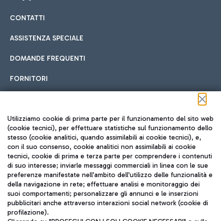
CONTATTI
Car sharing
ASSISTENZA SPECIALE
Con il Car Sharing è ancora più facile spostarsi
DOMANDE FREQUENTI
Hotel in aeroporto
dall’aeroporto al centro di Roma e viceversa.
Cucina Internazionale
FORNITORI
Scegli l'alloggio più adatto e approfitta della vicinanza
all'aeroporto.
Seguici sui social
Utilizziamo cookie di prima parte per il funzionamento del sito web
(cookie tecnici), per effettuare statistiche sul funzionamento dello
stesso (cookie analitici, quando assimilabili ai cookie tecnici), e,
Treno
con il suo consenso, cookie analitici non assimilabili ai cookie
tecnici, cookie di prima e terza parte per comprendere i contenuti
Raggiungi velocemente l'aeroporto di Fiumicino da Roma
Fast Food
di suo interesse; inviarle messaggi commerciali in linea con le sue
TRAVEL JOURNAL
tramite i servizi ferroviari Trenitalia.
preferenze manifestate nell'ambito dell'utilizzo delle funzionalità e
della navigazione in rete; effettuare analisi e monitoraggio dei
ITA
suoi comportamenti; personalizzare gli annunci e le inserzioni
pubblicitari anche attraverso interazioni social network (cookie di
profilazione).