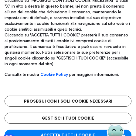
Cliccando su "PROSEGUI CON I SOLI COOKIE NECESSARI" o sulla
"X" in alto a destra in questo banner, lei non presta il consenso
all'uso dei cookie che richiedono il consenso, mantenendo le
impostazioni di default, e saranno installati sul suo dispositivo
Pizza
Autobus
esclusivamente i cookie funzionali alla navigazione sul sito web e i
Aeroporti di Roma S.p.A. - Società soggetta a direzione e
cookie analitici assimilabili a quelli tecnici.
Scopri le linee di autobus per raggiungere l'aeroporto
coordinamento di Mundys S.p.A.
Cliccando su "ACCETTA TUTTI I COOKIE" presterà il suo consenso
Leonardo Da Vinci.
al posizionamento di tutti i cookie ivi compresi cookie di
Codice fiscale e Registro delle Imprese di Roma 13032990155 P.
profilazione. Il consenso è facoltativo e può essere revocato in
IVA 06572251004
qualsiasi momento. Potrà selezionare le sue preferenze per i
Capitale sociale 62.224.743,00 int. vers.
singoli cookie cliccando su "GESTISCI I TUOI COOKIE" (accessibile
Sede legale: Via Pier Paolo Racchetti 1 - 00054 Fiumicino (RM)
Ristoranti
in ogni momento dal sito).
telefono +39 06 65951
Scopri la nostra offerta per una pausa gustosa in aeroporto
Privacy policy
Note legali
Gelateria
Consulta la nostra
Cookie Policy
per maggiori informazioni.
Mappa sito
Accessibilità
Taxi
Roma FCO
Mappa Aeroporto Fiumicino
L'aeroporto stellato
PROSEGUI CON I SOLI COOKIE NECESSARI
Raggiungi l’aeroporto senza pensieri con il servizio di taxi a
tariffe fisse.
QUALITÀ
SOSTENIBILITÀ
INNOVAZIONE
GESTISCI I TUOI COOKIE
Wine Bar & Sparkling
ACCETTA TUTTI I COOKIE