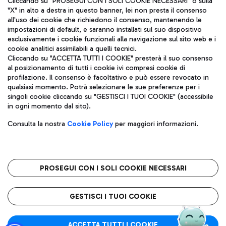
Cliccando su "PROSEGUI CON I SOLI COOKIE NECESSARI" o sulla
"X" in alto a destra in questo banner, lei non presta il consenso
all'uso dei cookie che richiedono il consenso, mantenendo le
impostazioni di default, e saranno installati sul suo dispositivo
Pizza
Autobus
esclusivamente i cookie funzionali alla navigazione sul sito web e i
Aeroporti di Roma S.p.A. - Società soggetta a direzione e
cookie analitici assimilabili a quelli tecnici.
Scopri le linee di autobus per raggiungere l'aeroporto
coordinamento di Mundys S.p.A.
Cliccando su "ACCETTA TUTTI I COOKIE" presterà il suo consenso
Leonardo Da Vinci.
al posizionamento di tutti i cookie ivi compresi cookie di
Codice fiscale e Registro delle Imprese di Roma 13032990155 P.
profilazione. Il consenso è facoltativo e può essere revocato in
IVA 06572251004
qualsiasi momento. Potrà selezionare le sue preferenze per i
Capitale sociale 62.224.743,00 int. vers.
singoli cookie cliccando su "GESTISCI I TUOI COOKIE" (accessibile
Sede legale: Via Pier Paolo Racchetti 1 - 00054 Fiumicino (RM)
Ristoranti
in ogni momento dal sito).
telefono +39 06 65951
Scopri la nostra offerta per una pausa gustosa in aeroporto
Privacy policy
Note legali
Gelateria
Consulta la nostra
Cookie Policy
per maggiori informazioni.
Mappa sito
Accessibilità
Taxi
Roma FCO
Mappa Aeroporto Fiumicino
L'aeroporto stellato
PROSEGUI CON I SOLI COOKIE NECESSARI
Raggiungi l’aeroporto senza pensieri con il servizio di taxi a
tariffe fisse.
QUALITÀ
SOSTENIBILITÀ
INNOVAZIONE
GESTISCI I TUOI COOKIE
Wine Bar & Sparkling
ACCETTA TUTTI I COOKIE