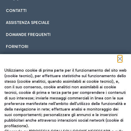
CONTATTI
Car sharing
ASSISTENZA SPECIALE
Con il Car Sharing è ancora più facile spostarsi
DOMANDE FREQUENTI
Hotel in aeroporto
dall’aeroporto al centro di Roma e viceversa.
Cucina Internazionale
FORNITORI
Scegli l'alloggio più adatto e approfitta della vicinanza
all'aeroporto.
Seguici sui social
Utilizziamo cookie di prima parte per il funzionamento del sito web
(cookie tecnici), per effettuare statistiche sul funzionamento dello
stesso (cookie analitici, quando assimilabili ai cookie tecnici), e,
Treno
con il suo consenso, cookie analitici non assimilabili ai cookie
tecnici, cookie di prima e terza parte per comprendere i contenuti
Raggiungi velocemente l'aeroporto di Fiumicino da Roma
Fast Food
di suo interesse; inviarle messaggi commerciali in linea con le sue
TRAVEL JOURNAL
tramite i servizi ferroviari Trenitalia.
preferenze manifestate nell'ambito dell'utilizzo delle funzionalità e
della navigazione in rete; effettuare analisi e monitoraggio dei
ITA
suoi comportamenti; personalizzare gli annunci e le inserzioni
pubblicitari anche attraverso interazioni social network (cookie di
profilazione).