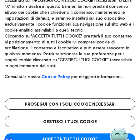
Cliccando su "PROSEGUI CON I SOLI COOKIE NECESSARI" o sulla
"X" in alto a destra in questo banner, lei non presta il consenso
all'uso dei cookie che richiedono il consenso, mantenendo le
impostazioni di default, e saranno installati sul suo dispositivo
Pizza
Autobus
esclusivamente i cookie funzionali alla navigazione sul sito web e i
Aeroporti di Roma S.p.A. - Società soggetta a direzione e
cookie analitici assimilabili a quelli tecnici.
Scopri le linee di autobus per raggiungere l'aeroporto
coordinamento di Mundys S.p.A.
Cliccando su "ACCETTA TUTTI I COOKIE" presterà il suo consenso
Leonardo Da Vinci.
al posizionamento di tutti i cookie ivi compresi cookie di
Codice fiscale e Registro delle Imprese di Roma 13032990155 P.
profilazione. Il consenso è facoltativo e può essere revocato in
IVA 06572251004
qualsiasi momento. Potrà selezionare le sue preferenze per i
Capitale sociale 62.224.743,00 int. vers.
singoli cookie cliccando su "GESTISCI I TUOI COOKIE" (accessibile
Sede legale: Via Pier Paolo Racchetti 1 - 00054 Fiumicino (RM)
Ristoranti
in ogni momento dal sito).
telefono +39 06 65951
Scopri la nostra offerta per una pausa gustosa in aeroporto
Privacy policy
Note legali
Gelateria
Consulta la nostra
Cookie Policy
per maggiori informazioni.
Mappa sito
Accessibilità
Taxi
Roma FCO
Mappa Aeroporto Fiumicino
L'aeroporto stellato
PROSEGUI CON I SOLI COOKIE NECESSARI
Raggiungi l’aeroporto senza pensieri con il servizio di taxi a
tariffe fisse.
QUALITÀ
SOSTENIBILITÀ
INNOVAZIONE
GESTISCI I TUOI COOKIE
Wine Bar & Sparkling
ACCETTA TUTTI I COOKIE