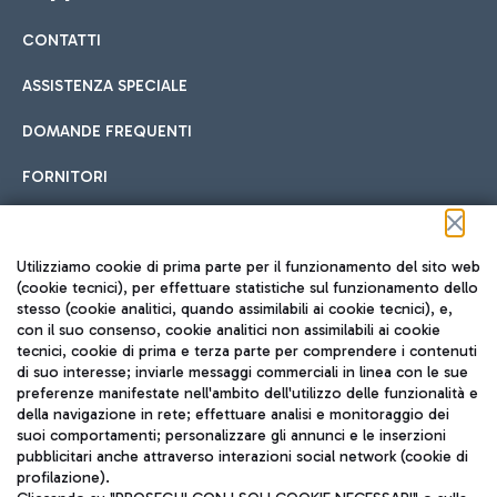
CONTATTI
Car sharing
ASSISTENZA SPECIALE
Con il Car Sharing è ancora più facile spostarsi
DOMANDE FREQUENTI
Hotel in aeroporto
dall’aeroporto al centro di Roma e viceversa.
Cucina Internazionale
FORNITORI
Scegli l'alloggio più adatto e approfitta della vicinanza
all'aeroporto.
Seguici sui social
Utilizziamo cookie di prima parte per il funzionamento del sito web
(cookie tecnici), per effettuare statistiche sul funzionamento dello
stesso (cookie analitici, quando assimilabili ai cookie tecnici), e,
Treno
con il suo consenso, cookie analitici non assimilabili ai cookie
tecnici, cookie di prima e terza parte per comprendere i contenuti
Raggiungi velocemente l'aeroporto di Fiumicino da Roma
Fast Food
di suo interesse; inviarle messaggi commerciali in linea con le sue
TRAVEL JOURNAL
tramite i servizi ferroviari Trenitalia.
preferenze manifestate nell'ambito dell'utilizzo delle funzionalità e
della navigazione in rete; effettuare analisi e monitoraggio dei
ITA
suoi comportamenti; personalizzare gli annunci e le inserzioni
pubblicitari anche attraverso interazioni social network (cookie di
profilazione).