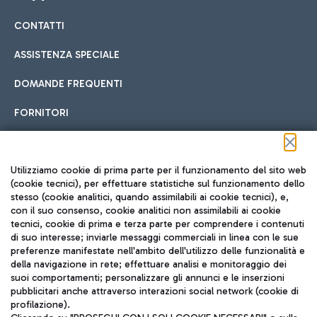
CONTATTI
Car sharing
ASSISTENZA SPECIALE
Con il Car Sharing è ancora più facile spostarsi
DOMANDE FREQUENTI
Hotel in aeroporto
dall’aeroporto al centro di Roma e viceversa.
Cucina Internazionale
FORNITORI
Scegli l'alloggio più adatto e approfitta della vicinanza
all'aeroporto.
Seguici sui social
Utilizziamo cookie di prima parte per il funzionamento del sito web
(cookie tecnici), per effettuare statistiche sul funzionamento dello
stesso (cookie analitici, quando assimilabili ai cookie tecnici), e,
Treno
con il suo consenso, cookie analitici non assimilabili ai cookie
tecnici, cookie di prima e terza parte per comprendere i contenuti
Raggiungi velocemente l'aeroporto di Fiumicino da Roma
Fast Food
di suo interesse; inviarle messaggi commerciali in linea con le sue
TRAVEL JOURNAL
tramite i servizi ferroviari Trenitalia.
preferenze manifestate nell'ambito dell'utilizzo delle funzionalità e
della navigazione in rete; effettuare analisi e monitoraggio dei
ITA
suoi comportamenti; personalizzare gli annunci e le inserzioni
pubblicitari anche attraverso interazioni social network (cookie di
profilazione).