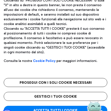
Cliccando su "PROSEGUI CON I SOLI COOKIE NECESSARI" o sulla
"X" in alto a destra in questo banner, lei non presta il consenso
all'uso dei cookie che richiedono il consenso, mantenendo le
impostazioni di default, e saranno installati sul suo dispositivo
Pizza
Autobus
esclusivamente i cookie funzionali alla navigazione sul sito web e i
Aeroporti di Roma S.p.A. - Società soggetta a direzione e
cookie analitici assimilabili a quelli tecnici.
Scopri le linee di autobus per raggiungere l'aeroporto
coordinamento di Mundys S.p.A.
Cliccando su "ACCETTA TUTTI I COOKIE" presterà il suo consenso
Leonardo Da Vinci.
al posizionamento di tutti i cookie ivi compresi cookie di
Codice fiscale e Registro delle Imprese di Roma 13032990155 P.
profilazione. Il consenso è facoltativo e può essere revocato in
IVA 06572251004
qualsiasi momento. Potrà selezionare le sue preferenze per i
Capitale sociale 62.224.743,00 int. vers.
singoli cookie cliccando su "GESTISCI I TUOI COOKIE" (accessibile
Sede legale: Via Pier Paolo Racchetti 1 - 00054 Fiumicino (RM)
Ristoranti
in ogni momento dal sito).
telefono +39 06 65951
Scopri la nostra offerta per una pausa gustosa in aeroporto
Privacy policy
Note legali
Gelateria
Consulta la nostra
Cookie Policy
per maggiori informazioni.
Mappa sito
Accessibilità
Taxi
Roma FCO
Mappa Aeroporto Fiumicino
L'aeroporto stellato
PROSEGUI CON I SOLI COOKIE NECESSARI
Raggiungi l’aeroporto senza pensieri con il servizio di taxi a
tariffe fisse.
QUALITÀ
SOSTENIBILITÀ
INNOVAZIONE
GESTISCI I TUOI COOKIE
Wine Bar & Sparkling
ACCETTA TUTTI I COOKIE