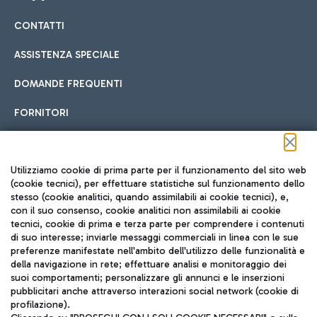
CONTATTI
Car sharing
ASSISTENZA SPECIALE
Con il Car Sharing è ancora più facile spostarsi
DOMANDE FREQUENTI
Hotel in aeroporto
dall’aeroporto al centro di Roma e viceversa.
Cucina Internazionale
FORNITORI
Scegli l'alloggio più adatto e approfitta della vicinanza
all'aeroporto.
Seguici sui social
Utilizziamo cookie di prima parte per il funzionamento del sito web
(cookie tecnici), per effettuare statistiche sul funzionamento dello
stesso (cookie analitici, quando assimilabili ai cookie tecnici), e,
Treno
con il suo consenso, cookie analitici non assimilabili ai cookie
tecnici, cookie di prima e terza parte per comprendere i contenuti
Raggiungi velocemente l'aeroporto di Fiumicino da Roma
Fast Food
di suo interesse; inviarle messaggi commerciali in linea con le sue
TRAVEL JOURNAL
tramite i servizi ferroviari Trenitalia.
preferenze manifestate nell'ambito dell'utilizzo delle funzionalità e
della navigazione in rete; effettuare analisi e monitoraggio dei
ITA
suoi comportamenti; personalizzare gli annunci e le inserzioni
pubblicitari anche attraverso interazioni social network (cookie di
profilazione).