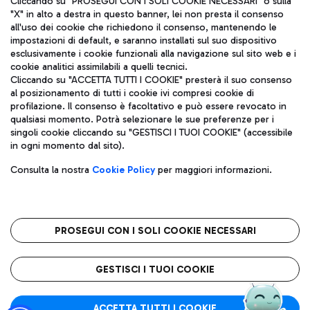
Cliccando su "PROSEGUI CON I SOLI COOKIE NECESSARI" o sulla
"X" in alto a destra in questo banner, lei non presta il consenso
all'uso dei cookie che richiedono il consenso, mantenendo le
impostazioni di default, e saranno installati sul suo dispositivo
Pizza
Autobus
esclusivamente i cookie funzionali alla navigazione sul sito web e i
Aeroporti di Roma S.p.A. - Società soggetta a direzione e
cookie analitici assimilabili a quelli tecnici.
Scopri le linee di autobus per raggiungere l'aeroporto
coordinamento di Mundys S.p.A.
Cliccando su "ACCETTA TUTTI I COOKIE" presterà il suo consenso
Leonardo Da Vinci.
al posizionamento di tutti i cookie ivi compresi cookie di
Codice fiscale e Registro delle Imprese di Roma 13032990155 P.
profilazione. Il consenso è facoltativo e può essere revocato in
IVA 06572251004
qualsiasi momento. Potrà selezionare le sue preferenze per i
Capitale sociale 62.224.743,00 int. vers.
singoli cookie cliccando su "GESTISCI I TUOI COOKIE" (accessibile
Sede legale: Via Pier Paolo Racchetti 1 - 00054 Fiumicino (RM)
Ristoranti
in ogni momento dal sito).
telefono +39 06 65951
Scopri la nostra offerta per una pausa gustosa in aeroporto
Privacy policy
Note legali
Gelateria
Consulta la nostra
Cookie Policy
per maggiori informazioni.
Mappa sito
Accessibilità
Taxi
Roma FCO
Mappa Aeroporto Fiumicino
L'aeroporto stellato
PROSEGUI CON I SOLI COOKIE NECESSARI
Raggiungi l’aeroporto senza pensieri con il servizio di taxi a
tariffe fisse.
QUALITÀ
SOSTENIBILITÀ
INNOVAZIONE
GESTISCI I TUOI COOKIE
Wine Bar & Sparkling
ACCETTA TUTTI I COOKIE