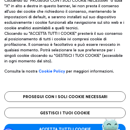
Cliccando su "PROSEGUI CON I SOLI COOKIE NECESSARI" o sulla
"X" in alto a destra in questo banner, lei non presta il consenso
all'uso dei cookie che richiedono il consenso, mantenendo le
impostazioni di default, e saranno installati sul suo dispositivo
Pizza
Autobus
esclusivamente i cookie funzionali alla navigazione sul sito web e i
Aeroporti di Roma S.p.A. - Società soggetta a direzione e
cookie analitici assimilabili a quelli tecnici.
Scopri le linee di autobus per raggiungere l'aeroporto
coordinamento di Mundys S.p.A.
Cliccando su "ACCETTA TUTTI I COOKIE" presterà il suo consenso
Leonardo Da Vinci.
al posizionamento di tutti i cookie ivi compresi cookie di
Codice fiscale e Registro delle Imprese di Roma 13032990155 P.
profilazione. Il consenso è facoltativo e può essere revocato in
IVA 06572251004
qualsiasi momento. Potrà selezionare le sue preferenze per i
Capitale sociale 62.224.743,00 int. vers.
singoli cookie cliccando su "GESTISCI I TUOI COOKIE" (accessibile
Sede legale: Via Pier Paolo Racchetti 1 - 00054 Fiumicino (RM)
Ristoranti
in ogni momento dal sito).
telefono +39 06 65951
Scopri la nostra offerta per una pausa gustosa in aeroporto
Privacy policy
Note legali
Gelateria
Consulta la nostra
Cookie Policy
per maggiori informazioni.
Mappa sito
Accessibilità
Taxi
Roma FCO
Mappa Aeroporto Fiumicino
L'aeroporto stellato
PROSEGUI CON I SOLI COOKIE NECESSARI
Raggiungi l’aeroporto senza pensieri con il servizio di taxi a
tariffe fisse.
QUALITÀ
SOSTENIBILITÀ
INNOVAZIONE
GESTISCI I TUOI COOKIE
Wine Bar & Sparkling
ACCETTA TUTTI I COOKIE