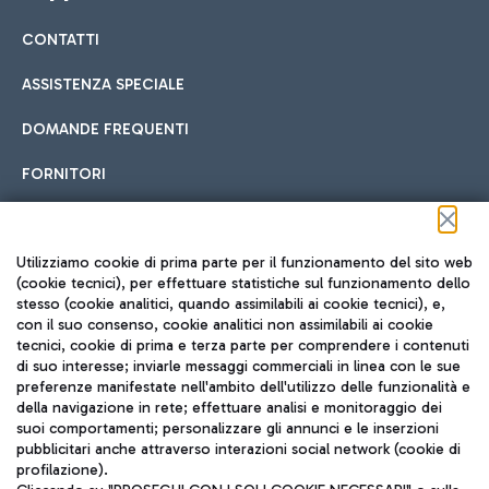
CONTATTI
Car sharing
ASSISTENZA SPECIALE
Con il Car Sharing è ancora più facile spostarsi
DOMANDE FREQUENTI
Hotel in aeroporto
dall’aeroporto al centro di Roma e viceversa.
Cucina Internazionale
FORNITORI
Scegli l'alloggio più adatto e approfitta della vicinanza
all'aeroporto.
Seguici sui social
Utilizziamo cookie di prima parte per il funzionamento del sito web
(cookie tecnici), per effettuare statistiche sul funzionamento dello
stesso (cookie analitici, quando assimilabili ai cookie tecnici), e,
Treno
con il suo consenso, cookie analitici non assimilabili ai cookie
tecnici, cookie di prima e terza parte per comprendere i contenuti
Raggiungi velocemente l'aeroporto di Fiumicino da Roma
Fast Food
di suo interesse; inviarle messaggi commerciali in linea con le sue
TRAVEL JOURNAL
tramite i servizi ferroviari Trenitalia.
preferenze manifestate nell'ambito dell'utilizzo delle funzionalità e
della navigazione in rete; effettuare analisi e monitoraggio dei
ITA
suoi comportamenti; personalizzare gli annunci e le inserzioni
pubblicitari anche attraverso interazioni social network (cookie di
profilazione).