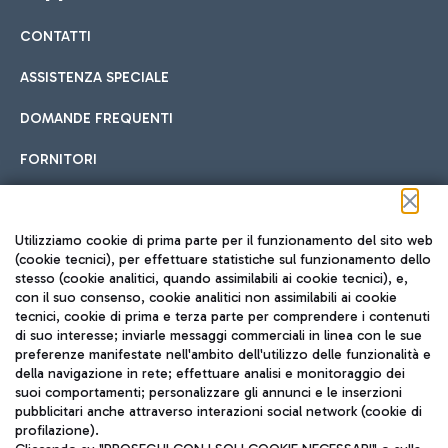
CONTATTI
Car sharing
ASSISTENZA SPECIALE
Con il Car Sharing è ancora più facile spostarsi
DOMANDE FREQUENTI
Hotel in aeroporto
dall’aeroporto al centro di Roma e viceversa.
Cucina Internazionale
FORNITORI
Scegli l'alloggio più adatto e approfitta della vicinanza
all'aeroporto.
Seguici sui social
Utilizziamo cookie di prima parte per il funzionamento del sito web
(cookie tecnici), per effettuare statistiche sul funzionamento dello
stesso (cookie analitici, quando assimilabili ai cookie tecnici), e,
Treno
con il suo consenso, cookie analitici non assimilabili ai cookie
tecnici, cookie di prima e terza parte per comprendere i contenuti
Raggiungi velocemente l'aeroporto di Fiumicino da Roma
Fast Food
di suo interesse; inviarle messaggi commerciali in linea con le sue
TRAVEL JOURNAL
tramite i servizi ferroviari Trenitalia.
preferenze manifestate nell'ambito dell'utilizzo delle funzionalità e
della navigazione in rete; effettuare analisi e monitoraggio dei
ITA
suoi comportamenti; personalizzare gli annunci e le inserzioni
pubblicitari anche attraverso interazioni social network (cookie di
profilazione).