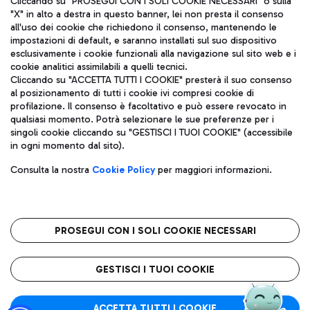
Cliccando su "PROSEGUI CON I SOLI COOKIE NECESSARI" o sulla
"X" in alto a destra in questo banner, lei non presta il consenso
all'uso dei cookie che richiedono il consenso, mantenendo le
impostazioni di default, e saranno installati sul suo dispositivo
Pizza
Autobus
esclusivamente i cookie funzionali alla navigazione sul sito web e i
Aeroporti di Roma S.p.A. - Società soggetta a direzione e
cookie analitici assimilabili a quelli tecnici.
Scopri le linee di autobus per raggiungere l'aeroporto
coordinamento di Mundys S.p.A.
Cliccando su "ACCETTA TUTTI I COOKIE" presterà il suo consenso
Leonardo Da Vinci.
al posizionamento di tutti i cookie ivi compresi cookie di
Codice fiscale e Registro delle Imprese di Roma 13032990155 P.
profilazione. Il consenso è facoltativo e può essere revocato in
IVA 06572251004
qualsiasi momento. Potrà selezionare le sue preferenze per i
Capitale sociale 62.224.743,00 int. vers.
singoli cookie cliccando su "GESTISCI I TUOI COOKIE" (accessibile
Sede legale: Via Pier Paolo Racchetti 1 - 00054 Fiumicino (RM)
Ristoranti
in ogni momento dal sito).
telefono +39 06 65951
Scopri la nostra offerta per una pausa gustosa in aeroporto
Privacy policy
Note legali
Gelateria
Consulta la nostra
Cookie Policy
per maggiori informazioni.
Mappa sito
Accessibilità
Taxi
Roma FCO
Mappa Aeroporto Fiumicino
L'aeroporto stellato
PROSEGUI CON I SOLI COOKIE NECESSARI
Raggiungi l’aeroporto senza pensieri con il servizio di taxi a
tariffe fisse.
QUALITÀ
SOSTENIBILITÀ
INNOVAZIONE
GESTISCI I TUOI COOKIE
Wine Bar & Sparkling
ACCETTA TUTTI I COOKIE