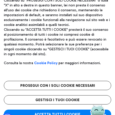
Cliccando su "PROSEGUI CON I SOLI COOKIE NECESSARI" o sulla
"X" in alto a destra in questo banner, lei non presta il consenso
all'uso dei cookie che richiedono il consenso, mantenendo le
impostazioni di default, e saranno installati sul suo dispositivo
Pizza
Autobus
esclusivamente i cookie funzionali alla navigazione sul sito web e i
Aeroporti di Roma S.p.A. - Società soggetta a direzione e
cookie analitici assimilabili a quelli tecnici.
Scopri le linee di autobus per raggiungere l'aeroporto
coordinamento di Mundys S.p.A.
Cliccando su "ACCETTA TUTTI I COOKIE" presterà il suo consenso
Leonardo Da Vinci.
al posizionamento di tutti i cookie ivi compresi cookie di
Codice fiscale e Registro delle Imprese di Roma 13032990155 P.
profilazione. Il consenso è facoltativo e può essere revocato in
IVA 06572251004
qualsiasi momento. Potrà selezionare le sue preferenze per i
Capitale sociale 62.224.743,00 int. vers.
singoli cookie cliccando su "GESTISCI I TUOI COOKIE" (accessibile
Sede legale: Via Pier Paolo Racchetti 1 - 00054 Fiumicino (RM)
Ristoranti
in ogni momento dal sito).
telefono +39 06 65951
Scopri la nostra offerta per una pausa gustosa in aeroporto
Privacy policy
Note legali
Gelateria
Consulta la nostra
Cookie Policy
per maggiori informazioni.
Mappa sito
Accessibilità
Taxi
Roma FCO
Mappa Aeroporto Fiumicino
L'aeroporto stellato
PROSEGUI CON I SOLI COOKIE NECESSARI
Raggiungi l’aeroporto senza pensieri con il servizio di taxi a
tariffe fisse.
QUALITÀ
SOSTENIBILITÀ
INNOVAZIONE
GESTISCI I TUOI COOKIE
Wine Bar & Sparkling
ACCETTA TUTTI I COOKIE