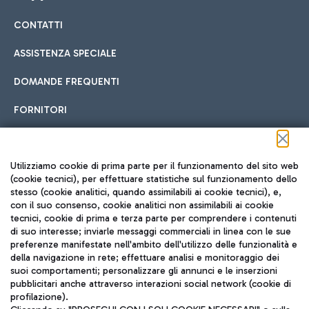
CONTATTI
Car sharing
ASSISTENZA SPECIALE
Con il Car Sharing è ancora più facile spostarsi
DOMANDE FREQUENTI
Hotel in aeroporto
dall’aeroporto al centro di Roma e viceversa.
Cucina Internazionale
FORNITORI
Scegli l'alloggio più adatto e approfitta della vicinanza
all'aeroporto.
Seguici sui social
Utilizziamo cookie di prima parte per il funzionamento del sito web
(cookie tecnici), per effettuare statistiche sul funzionamento dello
stesso (cookie analitici, quando assimilabili ai cookie tecnici), e,
Treno
con il suo consenso, cookie analitici non assimilabili ai cookie
tecnici, cookie di prima e terza parte per comprendere i contenuti
Raggiungi velocemente l'aeroporto di Fiumicino da Roma
Fast Food
di suo interesse; inviarle messaggi commerciali in linea con le sue
TRAVEL JOURNAL
tramite i servizi ferroviari Trenitalia.
preferenze manifestate nell'ambito dell'utilizzo delle funzionalità e
della navigazione in rete; effettuare analisi e monitoraggio dei
ITA
suoi comportamenti; personalizzare gli annunci e le inserzioni
pubblicitari anche attraverso interazioni social network (cookie di
profilazione).