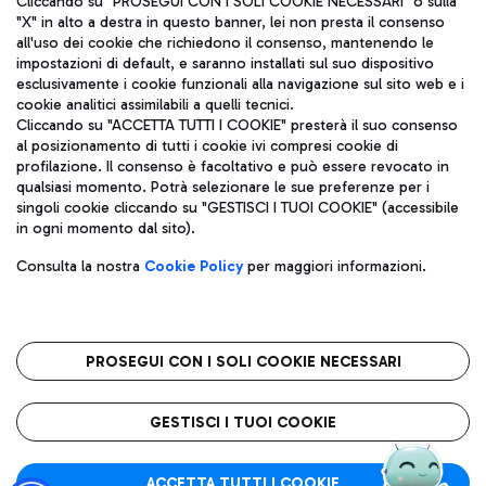
Cliccando su "PROSEGUI CON I SOLI COOKIE NECESSARI" o sulla
"X" in alto a destra in questo banner, lei non presta il consenso
all'uso dei cookie che richiedono il consenso, mantenendo le
impostazioni di default, e saranno installati sul suo dispositivo
Pizza
Autobus
esclusivamente i cookie funzionali alla navigazione sul sito web e i
Aeroporti di Roma S.p.A. - Società soggetta a direzione e
cookie analitici assimilabili a quelli tecnici.
Scopri le linee di autobus per raggiungere l'aeroporto
coordinamento di Mundys S.p.A.
Cliccando su "ACCETTA TUTTI I COOKIE" presterà il suo consenso
Leonardo Da Vinci.
al posizionamento di tutti i cookie ivi compresi cookie di
Codice fiscale e Registro delle Imprese di Roma 13032990155 P.
profilazione. Il consenso è facoltativo e può essere revocato in
IVA 06572251004
qualsiasi momento. Potrà selezionare le sue preferenze per i
Capitale sociale 62.224.743,00 int. vers.
singoli cookie cliccando su "GESTISCI I TUOI COOKIE" (accessibile
Sede legale: Via Pier Paolo Racchetti 1 - 00054 Fiumicino (RM)
Ristoranti
in ogni momento dal sito).
telefono +39 06 65951
Scopri la nostra offerta per una pausa gustosa in aeroporto
Privacy policy
Note legali
Gelateria
Consulta la nostra
Cookie Policy
per maggiori informazioni.
Mappa sito
Accessibilità
Taxi
Roma FCO
Mappa Aeroporto Fiumicino
L'aeroporto stellato
PROSEGUI CON I SOLI COOKIE NECESSARI
Raggiungi l’aeroporto senza pensieri con il servizio di taxi a
tariffe fisse.
QUALITÀ
SOSTENIBILITÀ
INNOVAZIONE
GESTISCI I TUOI COOKIE
Wine Bar & Sparkling
ACCETTA TUTTI I COOKIE