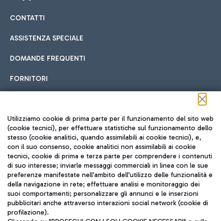
CONTATTI
Car sharing
ASSISTENZA SPECIALE
Con il Car Sharing è ancora più facile spostarsi
DOMANDE FREQUENTI
Hotel in aeroporto
dall’aeroporto al centro di Roma e viceversa.
Cucina Internazionale
FORNITORI
Scegli l'alloggio più adatto e approfitta della vicinanza
all'aeroporto.
Seguici sui social
Utilizziamo cookie di prima parte per il funzionamento del sito web
(cookie tecnici), per effettuare statistiche sul funzionamento dello
stesso (cookie analitici, quando assimilabili ai cookie tecnici), e,
Treno
con il suo consenso, cookie analitici non assimilabili ai cookie
tecnici, cookie di prima e terza parte per comprendere i contenuti
Raggiungi velocemente l'aeroporto di Fiumicino da Roma
Fast Food
di suo interesse; inviarle messaggi commerciali in linea con le sue
TRAVEL JOURNAL
tramite i servizi ferroviari Trenitalia.
preferenze manifestate nell'ambito dell'utilizzo delle funzionalità e
della navigazione in rete; effettuare analisi e monitoraggio dei
ITA
suoi comportamenti; personalizzare gli annunci e le inserzioni
pubblicitari anche attraverso interazioni social network (cookie di
profilazione).