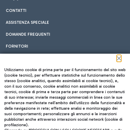
CONTATTI
Car sharing
ASSISTENZA SPECIALE
Con il Car Sharing è ancora più facile spostarsi
DOMANDE FREQUENTI
Hotel in aeroporto
dall’aeroporto al centro di Roma e viceversa.
Cucina Internazionale
FORNITORI
Scegli l'alloggio più adatto e approfitta della vicinanza
all'aeroporto.
Seguici sui social
Utilizziamo cookie di prima parte per il funzionamento del sito web
(cookie tecnici), per effettuare statistiche sul funzionamento dello
stesso (cookie analitici, quando assimilabili ai cookie tecnici), e,
Treno
con il suo consenso, cookie analitici non assimilabili ai cookie
tecnici, cookie di prima e terza parte per comprendere i contenuti
Raggiungi velocemente l'aeroporto di Fiumicino da Roma
Fast Food
di suo interesse; inviarle messaggi commerciali in linea con le sue
TRAVEL JOURNAL
tramite i servizi ferroviari Trenitalia.
preferenze manifestate nell'ambito dell'utilizzo delle funzionalità e
della navigazione in rete; effettuare analisi e monitoraggio dei
ITA
suoi comportamenti; personalizzare gli annunci e le inserzioni
pubblicitari anche attraverso interazioni social network (cookie di
profilazione).