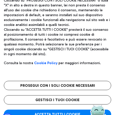
Cliccando su "PROSEGUI CON I SOLI COOKIE NECESSARI" o sulla
"X" in alto a destra in questo banner, lei non presta il consenso
all'uso dei cookie che richiedono il consenso, mantenendo le
impostazioni di default, e saranno installati sul suo dispositivo
Pizza
Autobus
esclusivamente i cookie funzionali alla navigazione sul sito web e i
Aeroporti di Roma S.p.A. - Società soggetta a direzione e
cookie analitici assimilabili a quelli tecnici.
Scopri le linee di autobus per raggiungere l'aeroporto
coordinamento di Mundys S.p.A.
Cliccando su "ACCETTA TUTTI I COOKIE" presterà il suo consenso
Leonardo Da Vinci.
al posizionamento di tutti i cookie ivi compresi cookie di
Codice fiscale e Registro delle Imprese di Roma 13032990155 P.
profilazione. Il consenso è facoltativo e può essere revocato in
IVA 06572251004
qualsiasi momento. Potrà selezionare le sue preferenze per i
Capitale sociale 62.224.743,00 int. vers.
singoli cookie cliccando su "GESTISCI I TUOI COOKIE" (accessibile
Sede legale: Via Pier Paolo Racchetti 1 - 00054 Fiumicino (RM)
Ristoranti
in ogni momento dal sito).
telefono +39 06 65951
Scopri la nostra offerta per una pausa gustosa in aeroporto
Privacy policy
Note legali
Gelateria
Consulta la nostra
Cookie Policy
per maggiori informazioni.
Mappa sito
Accessibilità
Taxi
Roma FCO
Mappa Aeroporto Fiumicino
L'aeroporto stellato
PROSEGUI CON I SOLI COOKIE NECESSARI
Raggiungi l’aeroporto senza pensieri con il servizio di taxi a
tariffe fisse.
QUALITÀ
SOSTENIBILITÀ
INNOVAZIONE
GESTISCI I TUOI COOKIE
Wine Bar & Sparkling
ACCETTA TUTTI I COOKIE