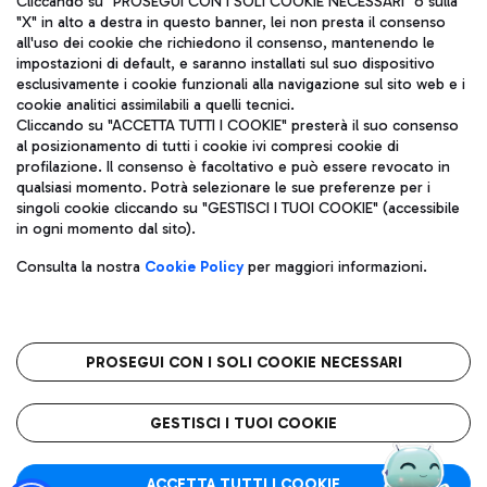
Cliccando su "PROSEGUI CON I SOLI COOKIE NECESSARI" o sulla
"X" in alto a destra in questo banner, lei non presta il consenso
all'uso dei cookie che richiedono il consenso, mantenendo le
impostazioni di default, e saranno installati sul suo dispositivo
Pizza
Autobus
esclusivamente i cookie funzionali alla navigazione sul sito web e i
Aeroporti di Roma S.p.A. - Società soggetta a direzione e
cookie analitici assimilabili a quelli tecnici.
Scopri le linee di autobus per raggiungere l'aeroporto
coordinamento di Mundys S.p.A.
Cliccando su "ACCETTA TUTTI I COOKIE" presterà il suo consenso
Leonardo Da Vinci.
al posizionamento di tutti i cookie ivi compresi cookie di
Codice fiscale e Registro delle Imprese di Roma 13032990155 P.
profilazione. Il consenso è facoltativo e può essere revocato in
IVA 06572251004
qualsiasi momento. Potrà selezionare le sue preferenze per i
Capitale sociale 62.224.743,00 int. vers.
singoli cookie cliccando su "GESTISCI I TUOI COOKIE" (accessibile
Sede legale: Via Pier Paolo Racchetti 1 - 00054 Fiumicino (RM)
Ristoranti
in ogni momento dal sito).
telefono +39 06 65951
Scopri la nostra offerta per una pausa gustosa in aeroporto
Privacy policy
Note legali
Gelateria
Consulta la nostra
Cookie Policy
per maggiori informazioni.
Mappa sito
Accessibilità
Taxi
Roma FCO
Mappa Aeroporto Fiumicino
L'aeroporto stellato
PROSEGUI CON I SOLI COOKIE NECESSARI
Raggiungi l’aeroporto senza pensieri con il servizio di taxi a
tariffe fisse.
QUALITÀ
SOSTENIBILITÀ
INNOVAZIONE
GESTISCI I TUOI COOKIE
Wine Bar & Sparkling
ACCETTA TUTTI I COOKIE