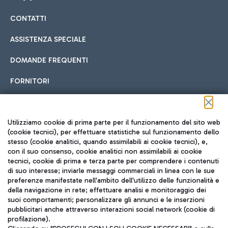
CONTATTI
Car sharing
ASSISTENZA SPECIALE
Con il Car Sharing è ancora più facile spostarsi
DOMANDE FREQUENTI
Hotel in aeroporto
dall’aeroporto al centro di Roma e viceversa.
Cucina Internazionale
FORNITORI
Scegli l'alloggio più adatto e approfitta della vicinanza
all'aeroporto.
Seguici sui social
Utilizziamo cookie di prima parte per il funzionamento del sito web
(cookie tecnici), per effettuare statistiche sul funzionamento dello
stesso (cookie analitici, quando assimilabili ai cookie tecnici), e,
Treno
con il suo consenso, cookie analitici non assimilabili ai cookie
tecnici, cookie di prima e terza parte per comprendere i contenuti
Raggiungi velocemente l'aeroporto di Fiumicino da Roma
Fast Food
di suo interesse; inviarle messaggi commerciali in linea con le sue
TRAVEL JOURNAL
tramite i servizi ferroviari Trenitalia.
preferenze manifestate nell'ambito dell'utilizzo delle funzionalità e
della navigazione in rete; effettuare analisi e monitoraggio dei
ITA
suoi comportamenti; personalizzare gli annunci e le inserzioni
pubblicitari anche attraverso interazioni social network (cookie di
profilazione).