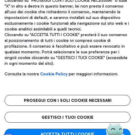
Cliccando su "PROSEGUI CON I SOLI COOKIE NECESSARI" o sulla
"X" in alto a destra in questo banner, lei non presta il consenso
all'uso dei cookie che richiedono il consenso, mantenendo le
impostazioni di default, e saranno installati sul suo dispositivo
Pizza
Autobus
esclusivamente i cookie funzionali alla navigazione sul sito web e i
Aeroporti di Roma S.p.A. - Società soggetta a direzione e
cookie analitici assimilabili a quelli tecnici.
Scopri le linee di autobus per raggiungere l'aeroporto
coordinamento di Mundys S.p.A.
Cliccando su "ACCETTA TUTTI I COOKIE" presterà il suo consenso
Leonardo Da Vinci.
al posizionamento di tutti i cookie ivi compresi cookie di
Codice fiscale e Registro delle Imprese di Roma 13032990155 P.
profilazione. Il consenso è facoltativo e può essere revocato in
IVA 06572251004
qualsiasi momento. Potrà selezionare le sue preferenze per i
Capitale sociale 62.224.743,00 int. vers.
singoli cookie cliccando su "GESTISCI I TUOI COOKIE" (accessibile
Sede legale: Via Pier Paolo Racchetti 1 - 00054 Fiumicino (RM)
Ristoranti
in ogni momento dal sito).
telefono +39 06 65951
Scopri la nostra offerta per una pausa gustosa in aeroporto
Privacy policy
Note legali
Gelateria
Consulta la nostra
Cookie Policy
per maggiori informazioni.
Mappa sito
Accessibilità
Taxi
Roma FCO
Mappa Aeroporto Fiumicino
L'aeroporto stellato
PROSEGUI CON I SOLI COOKIE NECESSARI
Raggiungi l’aeroporto senza pensieri con il servizio di taxi a
tariffe fisse.
QUALITÀ
SOSTENIBILITÀ
INNOVAZIONE
GESTISCI I TUOI COOKIE
Wine Bar & Sparkling
ACCETTA TUTTI I COOKIE