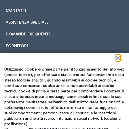
CONTATTI
Car sharing
ASSISTENZA SPECIALE
Con il Car Sharing è ancora più facile spostarsi
DOMANDE FREQUENTI
Hotel in aeroporto
dall’aeroporto al centro di Roma e viceversa.
Cucina Internazionale
FORNITORI
Scegli l'alloggio più adatto e approfitta della vicinanza
all'aeroporto.
Seguici sui social
Utilizziamo cookie di prima parte per il funzionamento del sito web
(cookie tecnici), per effettuare statistiche sul funzionamento dello
stesso (cookie analitici, quando assimilabili ai cookie tecnici), e,
Treno
con il suo consenso, cookie analitici non assimilabili ai cookie
tecnici, cookie di prima e terza parte per comprendere i contenuti
Raggiungi velocemente l'aeroporto di Fiumicino da Roma
Fast Food
di suo interesse; inviarle messaggi commerciali in linea con le sue
TRAVEL JOURNAL
tramite i servizi ferroviari Trenitalia.
preferenze manifestate nell'ambito dell'utilizzo delle funzionalità e
della navigazione in rete; effettuare analisi e monitoraggio dei
ITA
suoi comportamenti; personalizzare gli annunci e le inserzioni
pubblicitari anche attraverso interazioni social network (cookie di
profilazione).