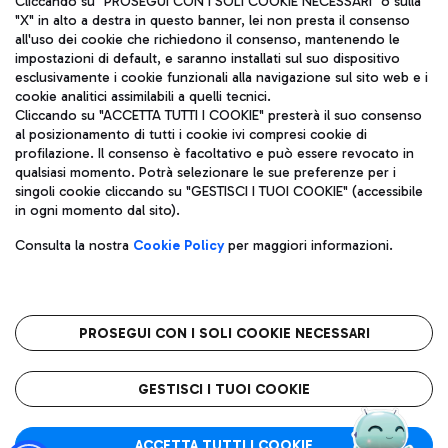
Cliccando su "PROSEGUI CON I SOLI COOKIE NECESSARI" o sulla
"X" in alto a destra in questo banner, lei non presta il consenso
all'uso dei cookie che richiedono il consenso, mantenendo le
impostazioni di default, e saranno installati sul suo dispositivo
Pizza
Autobus
esclusivamente i cookie funzionali alla navigazione sul sito web e i
Aeroporti di Roma S.p.A. - Società soggetta a direzione e
cookie analitici assimilabili a quelli tecnici.
Scopri le linee di autobus per raggiungere l'aeroporto
coordinamento di Mundys S.p.A.
Cliccando su "ACCETTA TUTTI I COOKIE" presterà il suo consenso
Leonardo Da Vinci.
al posizionamento di tutti i cookie ivi compresi cookie di
Codice fiscale e Registro delle Imprese di Roma 13032990155 P.
profilazione. Il consenso è facoltativo e può essere revocato in
IVA 06572251004
qualsiasi momento. Potrà selezionare le sue preferenze per i
Capitale sociale 62.224.743,00 int. vers.
singoli cookie cliccando su "GESTISCI I TUOI COOKIE" (accessibile
Sede legale: Via Pier Paolo Racchetti 1 - 00054 Fiumicino (RM)
Ristoranti
in ogni momento dal sito).
telefono +39 06 65951
Scopri la nostra offerta per una pausa gustosa in aeroporto
Privacy policy
Note legali
Gelateria
Consulta la nostra
Cookie Policy
per maggiori informazioni.
Mappa sito
Accessibilità
Taxi
Roma FCO
Mappa Aeroporto Fiumicino
L'aeroporto stellato
PROSEGUI CON I SOLI COOKIE NECESSARI
Raggiungi l’aeroporto senza pensieri con il servizio di taxi a
tariffe fisse.
QUALITÀ
SOSTENIBILITÀ
INNOVAZIONE
GESTISCI I TUOI COOKIE
Wine Bar & Sparkling
ACCETTA TUTTI I COOKIE