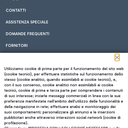
CONTATTI
Car sharing
ASSISTENZA SPECIALE
Con il Car Sharing è ancora più facile spostarsi
DOMANDE FREQUENTI
Hotel in aeroporto
dall’aeroporto al centro di Roma e viceversa.
Cucina Internazionale
FORNITORI
Scegli l'alloggio più adatto e approfitta della vicinanza
all'aeroporto.
Seguici sui social
Utilizziamo cookie di prima parte per il funzionamento del sito web
(cookie tecnici), per effettuare statistiche sul funzionamento dello
stesso (cookie analitici, quando assimilabili ai cookie tecnici), e,
Treno
con il suo consenso, cookie analitici non assimilabili ai cookie
tecnici, cookie di prima e terza parte per comprendere i contenuti
Raggiungi velocemente l'aeroporto di Fiumicino da Roma
Fast Food
di suo interesse; inviarle messaggi commerciali in linea con le sue
TRAVEL JOURNAL
tramite i servizi ferroviari Trenitalia.
preferenze manifestate nell'ambito dell'utilizzo delle funzionalità e
della navigazione in rete; effettuare analisi e monitoraggio dei
ITA
suoi comportamenti; personalizzare gli annunci e le inserzioni
pubblicitari anche attraverso interazioni social network (cookie di
profilazione).