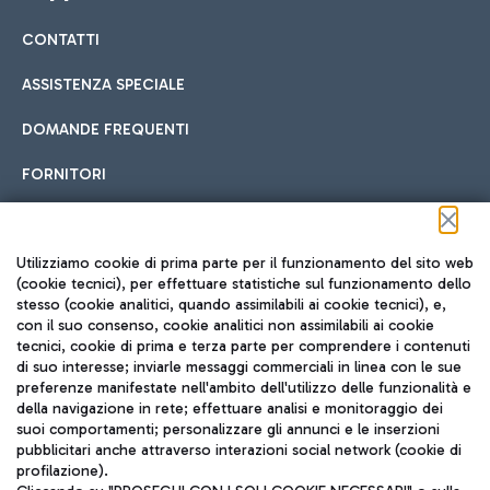
CONTATTI
Car sharing
ASSISTENZA SPECIALE
Con il Car Sharing è ancora più facile spostarsi
DOMANDE FREQUENTI
Hotel in aeroporto
dall’aeroporto al centro di Roma e viceversa.
Cucina Internazionale
FORNITORI
Scegli l'alloggio più adatto e approfitta della vicinanza
all'aeroporto.
Seguici sui social
Utilizziamo cookie di prima parte per il funzionamento del sito web
(cookie tecnici), per effettuare statistiche sul funzionamento dello
stesso (cookie analitici, quando assimilabili ai cookie tecnici), e,
Treno
con il suo consenso, cookie analitici non assimilabili ai cookie
tecnici, cookie di prima e terza parte per comprendere i contenuti
Raggiungi velocemente l'aeroporto di Fiumicino da Roma
Fast Food
di suo interesse; inviarle messaggi commerciali in linea con le sue
TRAVEL JOURNAL
tramite i servizi ferroviari Trenitalia.
preferenze manifestate nell'ambito dell'utilizzo delle funzionalità e
della navigazione in rete; effettuare analisi e monitoraggio dei
ITA
suoi comportamenti; personalizzare gli annunci e le inserzioni
pubblicitari anche attraverso interazioni social network (cookie di
profilazione).