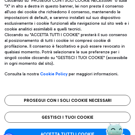
Cliccando su "PROSEGUI CON I SOLI COOKIE NECESSARI" o sulla
"X" in alto a destra in questo banner, lei non presta il consenso
all'uso dei cookie che richiedono il consenso, mantenendo le
impostazioni di default, e saranno installati sul suo dispositivo
Pizza
Autobus
esclusivamente i cookie funzionali alla navigazione sul sito web e i
Aeroporti di Roma S.p.A. - Società soggetta a direzione e
cookie analitici assimilabili a quelli tecnici.
Scopri le linee di autobus per raggiungere l'aeroporto
coordinamento di Mundys S.p.A.
Cliccando su "ACCETTA TUTTI I COOKIE" presterà il suo consenso
Leonardo Da Vinci.
al posizionamento di tutti i cookie ivi compresi cookie di
Codice fiscale e Registro delle Imprese di Roma 13032990155 P.
profilazione. Il consenso è facoltativo e può essere revocato in
IVA 06572251004
qualsiasi momento. Potrà selezionare le sue preferenze per i
Capitale sociale 62.224.743,00 int. vers.
singoli cookie cliccando su "GESTISCI I TUOI COOKIE" (accessibile
Sede legale: Via Pier Paolo Racchetti 1 - 00054 Fiumicino (RM)
Ristoranti
in ogni momento dal sito).
telefono +39 06 65951
Scopri la nostra offerta per una pausa gustosa in aeroporto
Privacy policy
Note legali
Gelateria
Consulta la nostra
Cookie Policy
per maggiori informazioni.
Mappa sito
Accessibilità
Taxi
Roma FCO
Mappa Aeroporto Fiumicino
L'aeroporto stellato
PROSEGUI CON I SOLI COOKIE NECESSARI
Raggiungi l’aeroporto senza pensieri con il servizio di taxi a
tariffe fisse.
QUALITÀ
SOSTENIBILITÀ
INNOVAZIONE
GESTISCI I TUOI COOKIE
Wine Bar & Sparkling
ACCETTA TUTTI I COOKIE