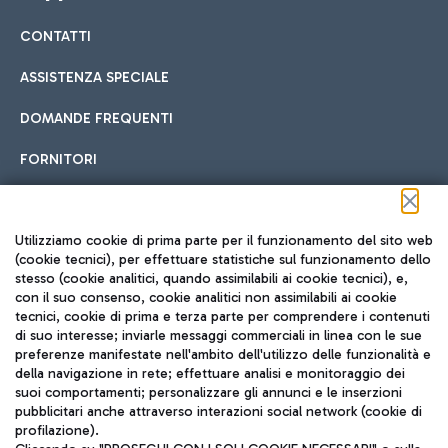
CONTATTI
Car sharing
ASSISTENZA SPECIALE
Con il Car Sharing è ancora più facile spostarsi
DOMANDE FREQUENTI
Hotel in aeroporto
dall’aeroporto al centro di Roma e viceversa.
Cucina Internazionale
FORNITORI
Scegli l'alloggio più adatto e approfitta della vicinanza
all'aeroporto.
Seguici sui social
Utilizziamo cookie di prima parte per il funzionamento del sito web
(cookie tecnici), per effettuare statistiche sul funzionamento dello
stesso (cookie analitici, quando assimilabili ai cookie tecnici), e,
Treno
con il suo consenso, cookie analitici non assimilabili ai cookie
tecnici, cookie di prima e terza parte per comprendere i contenuti
Raggiungi velocemente l'aeroporto di Fiumicino da Roma
Fast Food
di suo interesse; inviarle messaggi commerciali in linea con le sue
TRAVEL JOURNAL
tramite i servizi ferroviari Trenitalia.
preferenze manifestate nell'ambito dell'utilizzo delle funzionalità e
della navigazione in rete; effettuare analisi e monitoraggio dei
ITA
suoi comportamenti; personalizzare gli annunci e le inserzioni
pubblicitari anche attraverso interazioni social network (cookie di
profilazione).