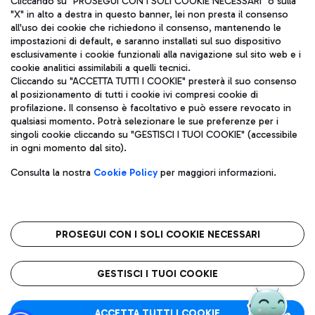
Cliccando su "PROSEGUI CON I SOLI COOKIE NECESSARI" o sulla
"X" in alto a destra in questo banner, lei non presta il consenso
all'uso dei cookie che richiedono il consenso, mantenendo le
impostazioni di default, e saranno installati sul suo dispositivo
Pizza
Autobus
esclusivamente i cookie funzionali alla navigazione sul sito web e i
Aeroporti di Roma S.p.A. - Società soggetta a direzione e
cookie analitici assimilabili a quelli tecnici.
Scopri le linee di autobus per raggiungere l'aeroporto
coordinamento di Mundys S.p.A.
Cliccando su "ACCETTA TUTTI I COOKIE" presterà il suo consenso
Leonardo Da Vinci.
al posizionamento di tutti i cookie ivi compresi cookie di
Codice fiscale e Registro delle Imprese di Roma 13032990155 P.
profilazione. Il consenso è facoltativo e può essere revocato in
IVA 06572251004
qualsiasi momento. Potrà selezionare le sue preferenze per i
Capitale sociale 62.224.743,00 int. vers.
singoli cookie cliccando su "GESTISCI I TUOI COOKIE" (accessibile
Sede legale: Via Pier Paolo Racchetti 1 - 00054 Fiumicino (RM)
Ristoranti
in ogni momento dal sito).
telefono +39 06 65951
Scopri la nostra offerta per una pausa gustosa in aeroporto
Privacy policy
Note legali
Gelateria
Consulta la nostra
Cookie Policy
per maggiori informazioni.
Mappa sito
Accessibilità
Taxi
Roma FCO
Mappa Aeroporto Fiumicino
L'aeroporto stellato
PROSEGUI CON I SOLI COOKIE NECESSARI
Raggiungi l’aeroporto senza pensieri con il servizio di taxi a
tariffe fisse.
QUALITÀ
SOSTENIBILITÀ
INNOVAZIONE
GESTISCI I TUOI COOKIE
Wine Bar & Sparkling
ACCETTA TUTTI I COOKIE