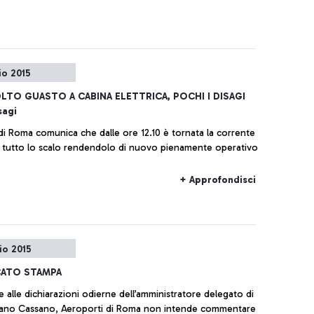
io 2015
OLTO GUASTO A CABINA ELETTRICA, POCHI I DISAGI
sagi
di Roma comunica che dalle ore 12.10 è tornata la corrente
in tutto lo scalo rendendolo di nuovo pienamente operativo
+ Approfondisci
io 2015
ATO STAMPA
e alle dichiarazioni odierne dell’amministratore delegato di
ilvano Cassano, Aeroporti di Roma non intende commentare