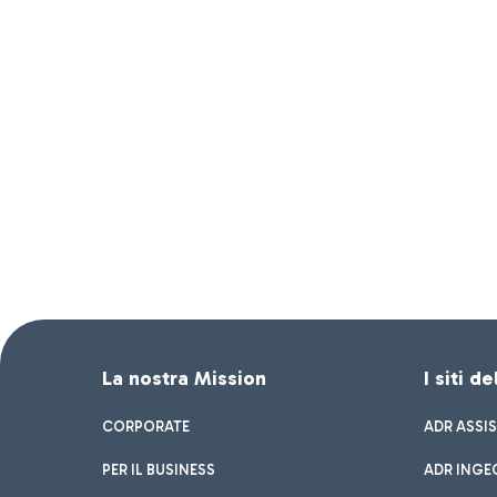
La nostra Mission
I siti d
CORPORATE
ADR ASSI
PER IL BUSINESS
ADR INGE