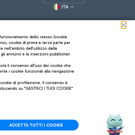
ITA
ul funzionamento dello stesso (cookie
cnici, cookie di prima e terza parte per
nell'ambito dell'utilizzo delle
li annunci e le inserzioni pubblicitari
ta il consenso all'uso dei cookie che
Roma FCO
nte i cookie funzionali alla navigazione
L'aeroporto stellato
ookie di profilazione. Il consenso è
SOSTENIBILITÀ
INNOVAZIONE
e cliccando su "GESTISCI I TUOI COOKIE"
ACCETTA TUTTI I COOKIE