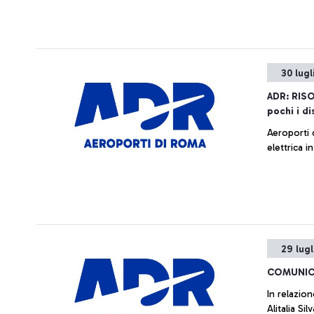
30 lugl
ADR: RIS
pochi i di
Aeroporti 
elettrica 
29 lugl
COMUNIC
In relazion
Alitalia S