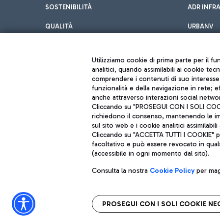
SOSTENIBILITÀ
ADR INFR
QUALITÀ
URBANV
INNOVATION
Utilizziamo cookie di prima parte per il f
analitici, quando assimilabili ai cookie tec
comprendere i contenuti di suo interesse; 
funzionalità e della navigazione in rete; 
anche attraverso interazioni social networ
Cliccando su "PROSEGUI CON I SOLI COOKIE
richiedono il consenso, mantenendo le impo
sul sito web e i cookie analitici assimilabili 
Aeroporti di Roma S.p.A. - Società soggetta a direzione e coordiname
Cliccando su "ACCETTA TUTTI I COOKIE" pre
Codice fiscale e Registro delle Imprese di Roma 13032990155 P. IVA 0
Capitale sociale 62.224.743,00 int. vers.
facoltativo e può essere revocato in qual
Sede legale: Via Pier Paolo Racchetti 1 - 00054 Fiumicino (RM) telefon
(accessibile in ogni momento dal sito).
Consulta la nostra
Cookie Policy
per magg
PROSEGUI CON I SOLI COOKIE NE