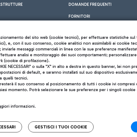
ASTRUTTURE
DOMANDE FREQUENTI
FORNITORI
unzionamento del sito web (cookie tecnici), per effettuare statistiche s
nici), e, con il suo consenso, cookie analitici non assimilabili ai cookie te
inviarle messaggi commerciali in linea con le sue preferenze manifestate 
effettuare analisi e monitoraggio dei suoi comportamenti; personalizzare g
k (cookie di profilazione).
Privacy policy
 NECESSARI" o sulla "X" in alto a destra in questo banner, lei non pres
Note legali
stazioni di default, e saranno installati sul suo dispositivo esclusivame
Mappa sito
a quelli tecnici.
nto di Mundys S.p.A.
Accessibilità
sterà il suo consenso al posizionamento di tutti i cookie ivi compresi c
6572251004
QUALITÀ
siasi momento. Potrà selezionare le sue preferenze per i singoli cooki
o +39 06 65951
iori informazioni.
CESSARI
GESTISCI I TUOI COOKIE