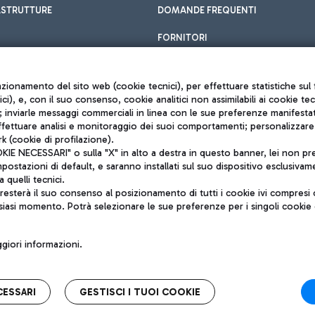
ASTRUTTURE
DOMANDE FREQUENTI
FORNITORI
unzionamento del sito web (cookie tecnici), per effettuare statistiche s
nici), e, con il suo consenso, cookie analitici non assimilabili ai cookie te
inviarle messaggi commerciali in linea con le sue preferenze manifestate 
effettuare analisi e monitoraggio dei suoi comportamenti; personalizzare g
k (cookie di profilazione).
Privacy policy
 NECESSARI" o sulla "X" in alto a destra in questo banner, lei non pres
Note legali
stazioni di default, e saranno installati sul suo dispositivo esclusivame
Mappa sito
a quelli tecnici.
nto di Mundys S.p.A.
Accessibilità
sterà il suo consenso al posizionamento di tutti i cookie ivi compresi c
6572251004
QUALITÀ
siasi momento. Potrà selezionare le sue preferenze per i singoli cooki
o +39 06 65951
iori informazioni.
CESSARI
GESTISCI I TUOI COOKIE