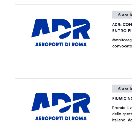
6 april
ADR: CON
ENTRO F
Monitoragg
convocato 
6 april
FIUMICIN
Prende il v
dello spet
italiano. A