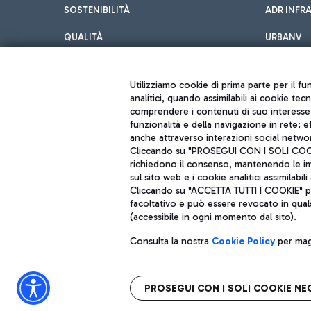
SOSTENIBILITÀ
ADR INFR
QUALITÀ
URBANV
INNOVATION
Utilizziamo cookie di prima parte per il f
analitici, quando assimilabili ai cookie tec
comprendere i contenuti di suo interesse; 
funzionalità e della navigazione in rete; 
anche attraverso interazioni social networ
Cliccando su "PROSEGUI CON I SOLI COOKIE
richiedono il consenso, mantenendo le impo
sul sito web e i cookie analitici assimilabili 
Aeroporti di Roma S.p.A. - Società soggetta a direzione e coordiname
Cliccando su "ACCETTA TUTTI I COOKIE" pre
Codice fiscale e Registro delle Imprese di Roma 13032990155 P. IVA 0
Capitale sociale 62.224.743,00 int. vers.
facoltativo e può essere revocato in qual
Sede legale: Via Pier Paolo Racchetti 1 - 00054 Fiumicino (RM) telefon
(accessibile in ogni momento dal sito).
Consulta la nostra
Cookie Policy
per magg
PROSEGUI CON I SOLI COOKIE NE