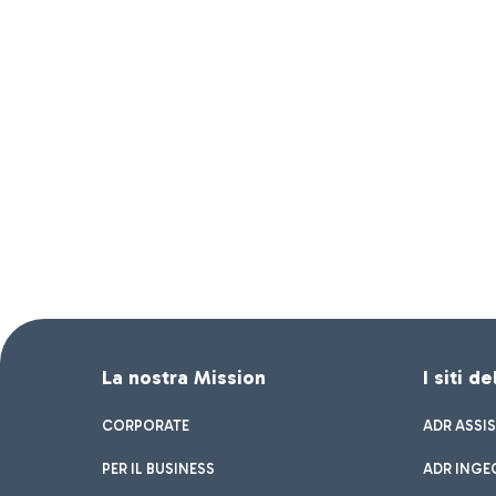
La nostra Mission
I siti d
CORPORATE
ADR ASSI
PER IL BUSINESS
ADR INGE