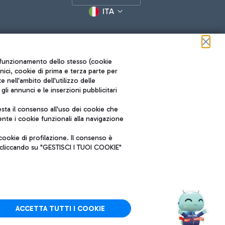
ITA
ul funzionamento dello stesso (cookie
cnici, cookie di prima e terza parte per
nell'ambito dell'utilizzo delle
li annunci e le inserzioni pubblicitari
ta il consenso all'uso dei cookie che
Roma FCO
nte i cookie funzionali alla navigazione
L'aeroporto stellato
ookie di profilazione. Il consenso è
SOSTENIBILITÀ
INNOVAZIONE
e cliccando su "GESTISCI I TUOI COOKIE"
ACCETTA TUTTI I COOKIE