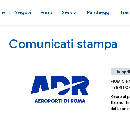
ne
Negozi
Food
Servizi
Parcheggi
Tras
Comunicati stampa
14 apri
FIUMICIN
TERRITO
Riapre al p
Traiano. I
del Leonar