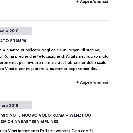
+ Approfondisci
naio 2016
ATO STAMPA
ne a quanto pubblicato oggi da alcuni organi di stampa,
di Roma precisa che l'allocazione di Alitalia nel nuovo molo
erenziale, per favorire i transiti dell'hub carrier dello scalo
a Vinci e per migliorare la customer experience dei
 extra-Schengen, ma non esclusiva.
+ Approfondisci
naio 2016
IUMICINO IL NUOVO VOLO ROMA – WENZHOU
DA CHINA EASTERN AIRLINES
o da Vinci incrementa l’offerta verso la Cina con 32