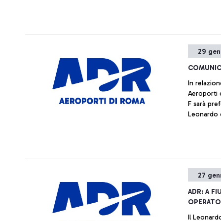
29 gen
COMUNIC
In relazio
Aeroporti 
F sarà pref
Leonardo d
passeggeri
27 gen
ADR: A F
OPERATO 
Il Leonard