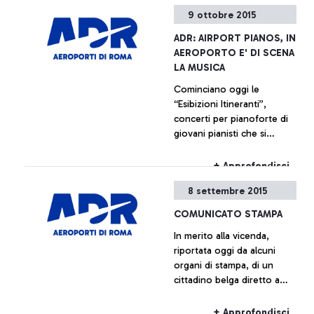
Roma, in collaborazione
9 ottobre 2015
con il Comune di Ciampino
e l’Aeronautica Militare,
ADR: AIRPORT PIANOS, IN
promuove una serie di
AEROPORTO E' DI SCENA
iniziative che ripercorrono,
LA MUSICA
attraverso documentazione
Cominciano oggi le
di varia natura, la storia
“Esibizioni Itineranti”,
dell’aeroporto che è anche,
concerti per pianoforte di
e indissolubilmente, la
giovani pianisti che si
storia della città che lo
svolgeranno all’interno
ospita.
dell’aeroporto Leonardo da
+ Approfondisci
Vinci.
8 settembre 2015
COMUNICATO STAMPA
In merito alla vicenda,
riportata oggi da alcuni
organi di stampa, di un
cittadino belga diretto a
Bruxelles con volo Ryanair
salito a bordo dell’aereo
+ Approfondisci