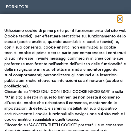
FORNITORI
Seguici sui social
Utilizziamo cookie di prima parte per il funzionamento del sito web
(cookie tecnici), per effettuare statistiche sul funzionamento dello
stesso (cookie analitici, quando assimilabili ai cookie tecnici), e,
con il suo consenso, cookie analitici non assimilabili ai cookie
tecnici, cookie di prima e terza parte per comprendere i contenuti
di suo interesse; inviarle messaggi commerciali in linea con le sue
TRAVEL JOURNAL
preferenze manifestate nell'ambito dell'utilizzo delle funzionalità e
della navigazione in rete; effettuare analisi e monitoraggio dei
ITA
suoi comportamenti; personalizzare gli annunci e le inserzioni
pubblicitari anche attraverso interazioni social network (cookie di
profilazione).
Cliccando su "PROSEGUI CON I SOLI COOKIE NECESSARI" o sulla
"X" in alto a destra in questo banner, lei non presta il consenso
all'uso dei cookie che richiedono il consenso, mantenendo le
impostazioni di default, e saranno installati sul suo dispositivo
esclusivamente i cookie funzionali alla navigazione sul sito web e i
Aeroporti di Roma S.p.A. - Società soggetta a direzione e
cookie analitici assimilabili a quelli tecnici.
coordinamento di Mundys S.p.A.
Cliccando su "ACCETTA TUTTI I COOKIE" presterà il suo consenso
al posizionamento di tutti i cookie ivi compresi cookie di
Codice fiscale e Registro delle Imprese di Roma 13032990155 P.