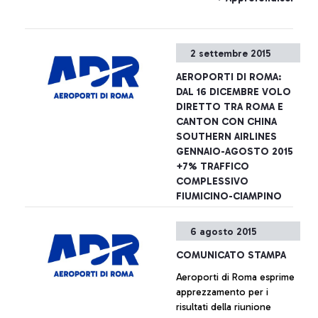
senza avere il relativo
biglietto, Aeroporti di Roma
precisa che sulla base dei
2 settembre 2015
regolamenti europei e del
Programma Nazionale di
AEROPORTI DI ROMA:
Sicurezza il superamento
DAL 16 DICEMBRE VOLO
dei varchi di sicurezza e
DIRETTO TRA ROMA E
l’accesso alla zona airside
CANTON CON CHINA
dell’aeroporto sono
SOUTHERN AIRLINES
possibili esibendo anche il
GENNAIO-AGOSTO 2015
solo titolo di viaggio
+7% TRAFFICO
COMPLESSIVO
FIUMICINO-CIAMPINO
Aeroporti di Roma annuncia
6 agosto 2015
- insieme a China Southern
Airlines - il lancio dal 16
COMUNICATO STAMPA
dicembre prossimo di un
Aeroporti di Roma esprime
nuovo collegamento tra
apprezzamento per i
l’aeroporto Leonardo Da
+ Approfondisci
risultati della riunione
Vinci e le città di Canton e