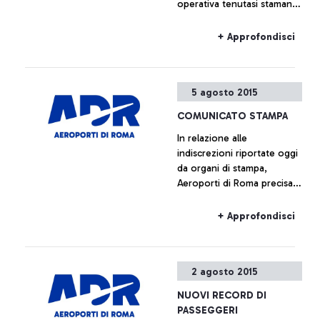
operativa tenutasi stamane
Wuhan.
presso la sede centrale
dell’Enac, alla quale erano
+ Approfondisci
presenti, oltre ai
rappresentanti della società
di gestione, anche quelli di
5 agosto 2015
Alitalia e Enav.
COMUNICATO STAMPA
In relazione alle
indiscrezioni riportate oggi
da organi di stampa,
Aeroporti di Roma precisa
che non è previsto l’avvio
di alcun piano immobiliare
+ Approfondisci
relativo a Fiumicino Sud.
Ogni ipotesi di
valorizzazione delle aree
2 agosto 2015
all’interno del sedime
aeroportuale è da
NUOVI RECORD DI
considerarsi prematura.
PASSEGGERI