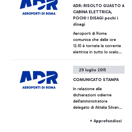
ADR: RISOLTO GUASTO A
CABINA ELETTRICA,
POCHI I DISAGI pochi i
disagi
Aeroporti di Roma
comunica che dalle ore
12.10 è tornata la corrente
elettrica in tutto lo scalo
rendendolo di nuovo
pienamente operativo
+ Approfondisci
29 luglio 2015
COMUNICATO STAMPA
In relazione alle
dichiarazioni odierne
dell’amministratore
delegato di Alitalia Silvano
Cassano, Aeroporti di Roma
non intende commentare le
+ Approfondisci
cifre fornite da Alitalia