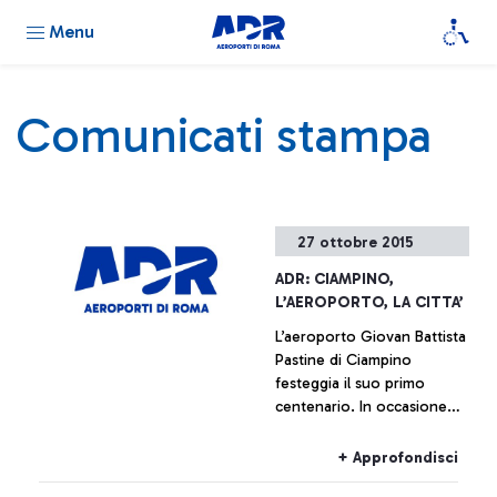
Menu
Comunicati stampa
27 ottobre 2015
ADR: CIAMPINO,
L’AEROPORTO, LA CITTA’
L’aeroporto Giovan Battista
Pastine di Ciampino
festeggia il suo primo
centenario. In occasione
della ricorrenza, dal
prossimo 27 ottobre fino al
+ Approfondisci
14 febbraio, Aeroporti di