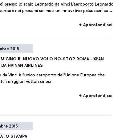
dì presso lo scalo Leonardo da Vinci L’aeroporto Leonardo
iventerà nei prossimi sei mesi un innovativo palcoscenico
 talenti musicali
+ Approfondisci
mbre 2015
IUMICINO IL NUOVO VOLO NO-STOP ROMA - XI’AN
DA HAINAN AIRLINES
inci è l’unico aeroporto dell’Unione Europea che
tti i maggiori vettori cinesi
+ Approfondisci
mbre 2015
ATO STAMPA