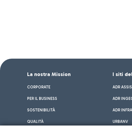
La nostra Mission
I siti d
CORPORATE
ADR ASSI
PER IL BUSINESS
ADR INGE
SOSTENIBILITÀ
ADR INFR
QUALITÀ
URBANV