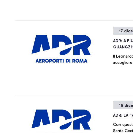
17 dic
ADR: A F
GUANGZH
Il Leonard
accogliere 
16 dic
ADR: LA 
Con quest
Santa Cecil