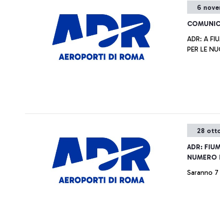
6 nove
COMUNIC
ADR: A FI
PER LE NU
28 ott
ADR: FIU
NUMERO D
Saranno 7 