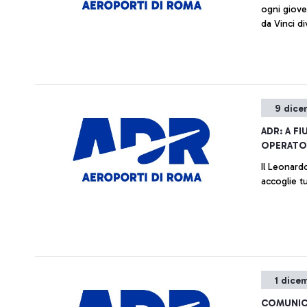
ogni giove
da Vinci d
per giovani
9 dice
ADR: A F
OPERATO 
Il Leonardo da V
accoglie tu
1 dice
COMUNIC