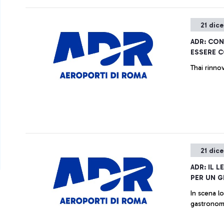
21 dic
ADR: CON
ESSERE 
Thai rinno
21 dic
ADR: IL 
PER UN 
In scena lo chef stell
gastronomi