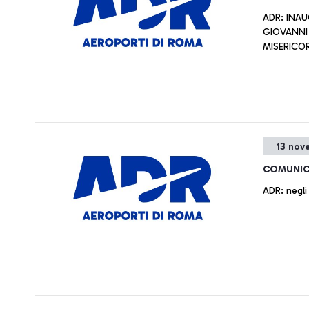
ADR: INA
GIOVANNI 
MISERICORD
13 nov
COMUNIC
ADR: negli 