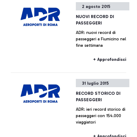
valorizzazione delle aree
2 agosto 2015
all’interno del sedime
aeroportuale è da
NUOVI RECORD DI
considerarsi prematura.
PASSEGGERI
ADR: nuovi record di
passeggeri a Fiumicino nel
fine settimana
+ Approfondisci
31 luglio 2015
RECORD STORICO DI
PASSEGGERI
ADR: ieri record storico di
passeggeri con 154.000
viaggiatori
+ Approfondisci