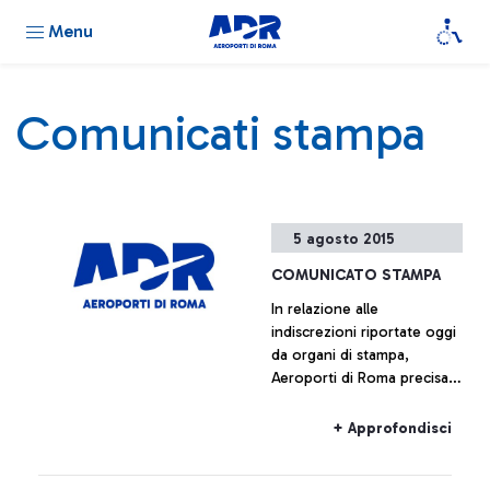
Menu
Comunicati stampa
5 agosto 2015
COMUNICATO STAMPA
In relazione alle
indiscrezioni riportate oggi
da organi di stampa,
Aeroporti di Roma precisa
che non è previsto l’avvio
di alcun piano immobiliare
+ Approfondisci
relativo a Fiumicino Sud.
Ogni ipotesi di