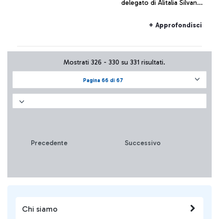
delegato di Alitalia Silvano
Cassano, Aeroporti di Roma
non intende commentare le
+ Approfondisci
cifre fornite da Alitalia
Mostrati 326 - 330 su 331 risultati.
Pagina 66 di 67
Precedente
Successivo
Chi siamo