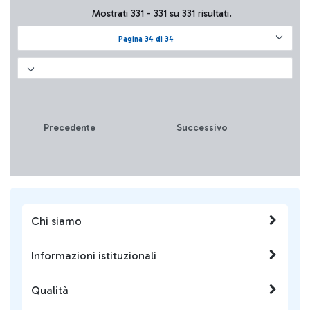
diversi centri specializzati
Mostrati 331 - 331 su 331 risultati.
per conto di varie realtà
aeroportuali. La tabella di
Pagina 34 di 34
sintesi dei valori è
+ Approfondisci
pubblicata sul sito della
società.
Precedente
Successivo
Chi siamo
Informazioni istituzionali
Qualità