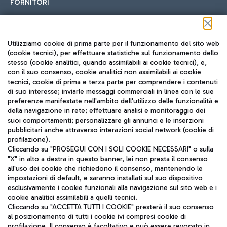
FORNITORI
Seguici sui social
Utilizziamo cookie di prima parte per il funzionamento del sito web
(cookie tecnici), per effettuare statistiche sul funzionamento dello
stesso (cookie analitici, quando assimilabili ai cookie tecnici), e,
con il suo consenso, cookie analitici non assimilabili ai cookie
tecnici, cookie di prima e terza parte per comprendere i contenuti
di suo interesse; inviarle messaggi commerciali in linea con le sue
TRAVEL JOURNAL
preferenze manifestate nell'ambito dell'utilizzo delle funzionalità e
della navigazione in rete; effettuare analisi e monitoraggio dei
ITA
suoi comportamenti; personalizzare gli annunci e le inserzioni
pubblicitari anche attraverso interazioni social network (cookie di
profilazione).
Cliccando su "PROSEGUI CON I SOLI COOKIE NECESSARI" o sulla
"X" in alto a destra in questo banner, lei non presta il consenso
all'uso dei cookie che richiedono il consenso, mantenendo le
impostazioni di default, e saranno installati sul suo dispositivo
esclusivamente i cookie funzionali alla navigazione sul sito web e i
Aeroporti di Roma S.p.A. - Società soggetta a direzione e
cookie analitici assimilabili a quelli tecnici.
coordinamento di Mundys S.p.A.
Cliccando su "ACCETTA TUTTI I COOKIE" presterà il suo consenso
al posizionamento di tutti i cookie ivi compresi cookie di
Codice fiscale e Registro delle Imprese di Roma 13032990155 P.
profilazione. Il consenso è facoltativo e può essere revocato in