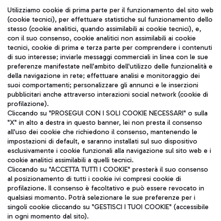
Seguici sui social
Utilizziamo cookie di prima parte per il funzionamento del sito web
(cookie tecnici), per effettuare statistiche sul funzionamento dello
stesso (cookie analitici, quando assimilabili ai cookie tecnici), e,
con il suo consenso, cookie analitici non assimilabili ai cookie
tecnici, cookie di prima e terza parte per comprendere i contenuti
di suo interesse; inviarle messaggi commerciali in linea con le sue
TRAVEL JOURNAL
preferenze manifestate nell'ambito dell'utilizzo delle funzionalità e
della navigazione in rete; effettuare analisi e monitoraggio dei
ITA
suoi comportamenti; personalizzare gli annunci e le inserzioni
pubblicitari anche attraverso interazioni social network (cookie di
profilazione).
Cliccando su "PROSEGUI CON I SOLI COOKIE NECESSARI" o sulla
"X" in alto a destra in questo banner, lei non presta il consenso
all'uso dei cookie che richiedono il consenso, mantenendo le
impostazioni di default, e saranno installati sul suo dispositivo
esclusivamente i cookie funzionali alla navigazione sul sito web e i
Aeroporti di Roma S.p.A. - Società soggetta a direzione e
cookie analitici assimilabili a quelli tecnici.
coordinamento di Mundys S.p.A.
Cliccando su "ACCETTA TUTTI I COOKIE" presterà il suo consenso
al posizionamento di tutti i cookie ivi compresi cookie di
Codice fiscale e Registro delle Imprese di Roma 13032990155 P.
profilazione. Il consenso è facoltativo e può essere revocato in
IVA 06572251004
qualsiasi momento. Potrà selezionare le sue preferenze per i
Capitale sociale 62.224.743,00 int. vers.
singoli cookie cliccando su "GESTISCI I TUOI COOKIE" (accessibile
Sede legale: Via Pier Paolo Racchetti 1 - 00054 Fiumicino (RM)
in ogni momento dal sito).
telefono +39 06 65951