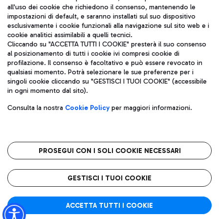
all'uso dei cookie che richiedono il consenso, mantenendo le
impostazioni di default, e saranno installati sul suo dispositivo
esclusivamente i cookie funzionali alla navigazione sul sito web e i
Aeroporti di Roma S.p.A. - Società soggetta a direzione e
cookie analitici assimilabili a quelli tecnici.
coordinamento di Mundys S.p.A.
Cliccando su "ACCETTA TUTTI I COOKIE" presterà il suo consenso
al posizionamento di tutti i cookie ivi compresi cookie di
Codice fiscale e Registro delle Imprese di Roma 13032990155 P.
profilazione. Il consenso è facoltativo e può essere revocato in
IVA 06572251004
qualsiasi momento. Potrà selezionare le sue preferenze per i
Capitale sociale 62.224.743,00 int. vers.
singoli cookie cliccando su "GESTISCI I TUOI COOKIE" (accessibile
Sede legale: Via Pier Paolo Racchetti 1 - 00054 Fiumicino (RM)
in ogni momento dal sito).
telefono +39 06 65951
Privacy policy
Note legali
Consulta la nostra
Cookie Policy
per maggiori informazioni.
Mappa sito
Accessibilità
Roma FCO
L'aeroporto stellato
PROSEGUI CON I SOLI COOKIE NECESSARI
QUALITÀ
SOSTENIBILITÀ
INNOVAZIONE
GESTISCI I TUOI COOKIE
ACCETTA TUTTI I COOKIE