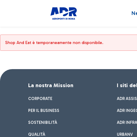
N
Shop And Eat è temporaneamente non disponibile.
La nostra Mission
I siti d
CORPORATE
ADR ASSI
PER IL BUSINESS
ADR INGE
SOSTENIBILITÀ
ADR INFR
QUALITÀ
URBANV