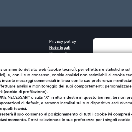
Privacy policy
Note legali
Mappa sito
nto di Mundys S.p.A.
Accessibilità
6572251004
QUALITÀ
unzionamento del sito web (cookie tecnici), per effettuare statistiche s
o +39 06 65951
nici), e, con il suo consenso, cookie analitici non assimilabili ai cookie te
inviarle messaggi commerciali in linea con le sue preferenze manifestate 
effettuare analisi e monitoraggio dei suoi comportamenti; personalizzare g
k (cookie di profilazione).
 NECESSARI" o sulla "X" in alto a destra in questo banner, lei non pres
stazioni di default, e saranno installati sul suo dispositivo esclusivame
a quelli tecnici.
sterà il suo consenso al posizionamento di tutti i cookie ivi compresi c
siasi momento. Potrà selezionare le sue preferenze per i singoli cooki