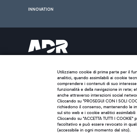
INNOVATION
Aeroporti di Roma S.p.A. - Società soggetta a direzione e coordiname
Codice fiscale e Registro delle Imprese di Roma 13032990155 P. IVA 0
Capitale sociale 62.224.743,00 int. vers.
Utilizziamo cookie di prima parte per il f
Sede legale: Via Pier Paolo Racchetti 1 - 00054 Fiumicino (RM) telefon
analitici, quando assimilabili ai cookie tec
comprendere i contenuti di suo interesse; 
funzionalità e della navigazione in rete; 
anche attraverso interazioni social networ
Cliccando su "PROSEGUI CON I SOLI COOKIE
richiedono il consenso, mantenendo le impo
sul sito web e i cookie analitici assimilabili 
Cliccando su "ACCETTA TUTTI I COOKIE" pre
facoltativo e può essere revocato in qual
(accessibile in ogni momento dal sito).