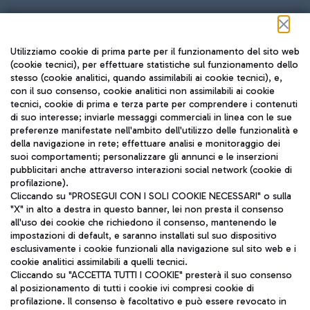
Seguici sui social
Utilizziamo cookie di prima parte per il funzionamento del sito web
(cookie tecnici), per effettuare statistiche sul funzionamento dello
stesso (cookie analitici, quando assimilabili ai cookie tecnici), e,
con il suo consenso, cookie analitici non assimilabili ai cookie
tecnici, cookie di prima e terza parte per comprendere i contenuti
di suo interesse; inviarle messaggi commerciali in linea con le sue
TRAVEL JOURNAL
preferenze manifestate nell'ambito dell'utilizzo delle funzionalità e
della navigazione in rete; effettuare analisi e monitoraggio dei
ITA
suoi comportamenti; personalizzare gli annunci e le inserzioni
pubblicitari anche attraverso interazioni social network (cookie di
profilazione).
Cliccando su "PROSEGUI CON I SOLI COOKIE NECESSARI" o sulla
"X" in alto a destra in questo banner, lei non presta il consenso
all'uso dei cookie che richiedono il consenso, mantenendo le
impostazioni di default, e saranno installati sul suo dispositivo
esclusivamente i cookie funzionali alla navigazione sul sito web e i
Aeroporti di Roma S.p.A. - Società soggetta a direzione e
cookie analitici assimilabili a quelli tecnici.
coordinamento di Mundys S.p.A.
Cliccando su "ACCETTA TUTTI I COOKIE" presterà il suo consenso
al posizionamento di tutti i cookie ivi compresi cookie di
Codice fiscale e Registro delle Imprese di Roma 13032990155 P.
profilazione. Il consenso è facoltativo e può essere revocato in
IVA 06572251004