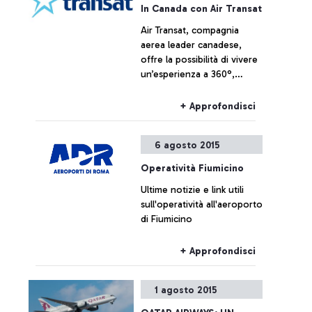
In Canada con Air Transat
Air Transat, compagnia
aerea leader canadese,
offre la possibilità di vivere
un’esperienza a 360°,
visitando il Canada nella
stagione estiva con i suoi
+ Approfondisci
comodi voli no-stop per
Montréal e Toronto.
6 agosto 2015
Operatività Fiumicino
Ultime notizie e link utili
sull'operatività all'aeroporto
di Fiumicino
+ Approfondisci
1 agosto 2015