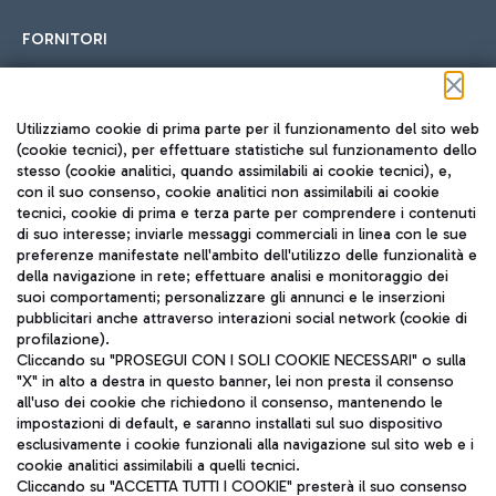
FORNITORI
Seguici sui social
Utilizziamo cookie di prima parte per il funzionamento del sito web
(cookie tecnici), per effettuare statistiche sul funzionamento dello
stesso (cookie analitici, quando assimilabili ai cookie tecnici), e,
con il suo consenso, cookie analitici non assimilabili ai cookie
tecnici, cookie di prima e terza parte per comprendere i contenuti
di suo interesse; inviarle messaggi commerciali in linea con le sue
TRAVEL JOURNAL
preferenze manifestate nell'ambito dell'utilizzo delle funzionalità e
della navigazione in rete; effettuare analisi e monitoraggio dei
ITA
suoi comportamenti; personalizzare gli annunci e le inserzioni
pubblicitari anche attraverso interazioni social network (cookie di
profilazione).
Cliccando su "PROSEGUI CON I SOLI COOKIE NECESSARI" o sulla
"X" in alto a destra in questo banner, lei non presta il consenso
all'uso dei cookie che richiedono il consenso, mantenendo le
impostazioni di default, e saranno installati sul suo dispositivo
esclusivamente i cookie funzionali alla navigazione sul sito web e i
Aeroporti di Roma S.p.A. - Società soggetta a direzione e
cookie analitici assimilabili a quelli tecnici.
coordinamento di Mundys S.p.A.
Cliccando su "ACCETTA TUTTI I COOKIE" presterà il suo consenso