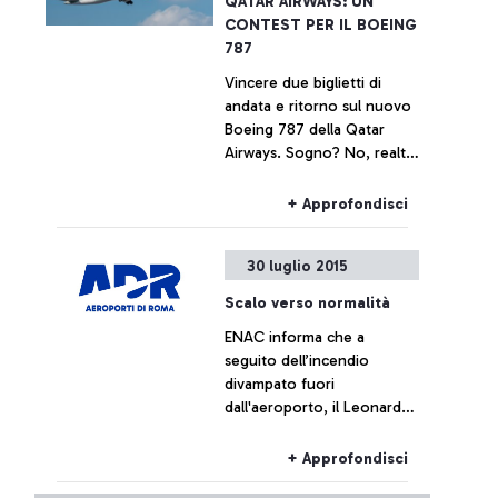
QATAR AIRWAYS: UN
CONTEST PER IL BOEING
787
Vincere due biglietti di
andata e ritorno sul nuovo
Boeing 787 della Qatar
Airways. Sogno? No, realtà.
In occasione dell’arrivo del
Boeing 787 Dreamliner sulla
+ Approfondisci
tratta Roma-Doha la
compagnia araba lancia il
30 luglio 2015
contest che premia il
giocatore più abile e
Scalo verso normalità
veloce.
ENAC informa che a
seguito dell’incendio
divampato fuori
dall'aeroporto, il Leonardo
da Vinci sta tornando alla
normalità
+ Approfondisci