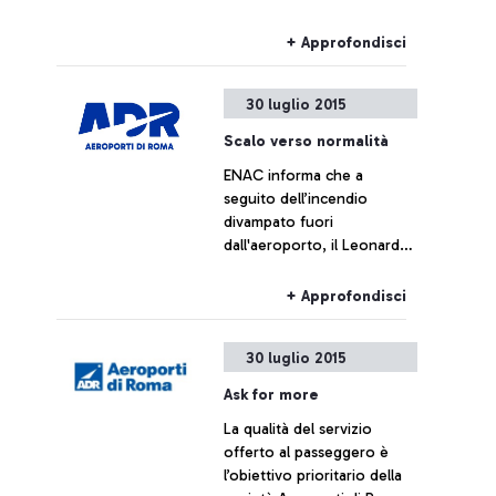
Cassano, Aeroporti di Roma
non intende commentare le
+ Approfondisci
cifre fornite da Alitalia
30 luglio 2015
Scalo verso normalità
ENAC informa che a
seguito dell’incendio
divampato fuori
dall'aeroporto, il Leonardo
da Vinci sta tornando alla
normalità
+ Approfondisci
30 luglio 2015
Ask for more
La qualità del servizio
offerto al passeggero è
l’obiettivo prioritario della