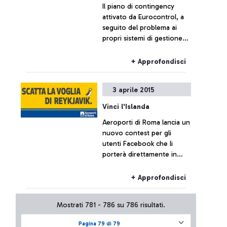
Il piano di contingency
attivato da Eurocontrol, a
seguito del problema ai
propri sistemi di gestione
del traffico aereo, al
momento non ha
+ Approfondisci
comportato effetti sul
traffico di Fiumicino, che
3 aprile 2015
resta sostanzialmente
regolare.
Vinci l'Islanda
Aeroporti di Roma lancia un
nuovo contest per gli
utenti Facebook che li
porterà direttamente in
Islanda. L'estate 2015 infatti
vedrà attivarsi il nuovo
+ Approfondisci
collegamento diretto della
compagnia spagnola
Mostrati 781 - 786 su 786 risultati.
Vueling da Roma Fiumicino
a Reykjavik. Volete sapere
Pagina 79 di 79