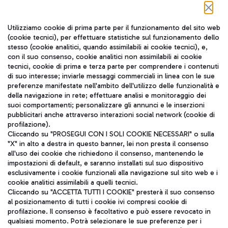
Seguici sui social
Utilizziamo cookie di prima parte per il funzionamento del sito web
(cookie tecnici), per effettuare statistiche sul funzionamento dello
stesso (cookie analitici, quando assimilabili ai cookie tecnici), e,
con il suo consenso, cookie analitici non assimilabili ai cookie
tecnici, cookie di prima e terza parte per comprendere i contenuti
di suo interesse; inviarle messaggi commerciali in linea con le sue
TRAVEL JOURNAL
preferenze manifestate nell'ambito dell'utilizzo delle funzionalità e
della navigazione in rete; effettuare analisi e monitoraggio dei
ITA
suoi comportamenti; personalizzare gli annunci e le inserzioni
pubblicitari anche attraverso interazioni social network (cookie di
profilazione).
Cliccando su "PROSEGUI CON I SOLI COOKIE NECESSARI" o sulla
"X" in alto a destra in questo banner, lei non presta il consenso
all'uso dei cookie che richiedono il consenso, mantenendo le
impostazioni di default, e saranno installati sul suo dispositivo
esclusivamente i cookie funzionali alla navigazione sul sito web e i
Aeroporti di Roma S.p.A. - Società soggetta a direzione e
cookie analitici assimilabili a quelli tecnici.
coordinamento di Mundys S.p.A.
Cliccando su "ACCETTA TUTTI I COOKIE" presterà il suo consenso
al posizionamento di tutti i cookie ivi compresi cookie di
Codice fiscale e Registro delle Imprese di Roma 13032990155 P.
profilazione. Il consenso è facoltativo e può essere revocato in
IVA 06572251004
qualsiasi momento. Potrà selezionare le sue preferenze per i
Capitale sociale 62.224.743,00 int. vers.