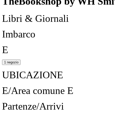
TheBookshop by WH Smi
Libri & Giornali
Imbarco
E
1 negozio
UBICAZIONE
E/Area comune E
Partenze/Arrivi