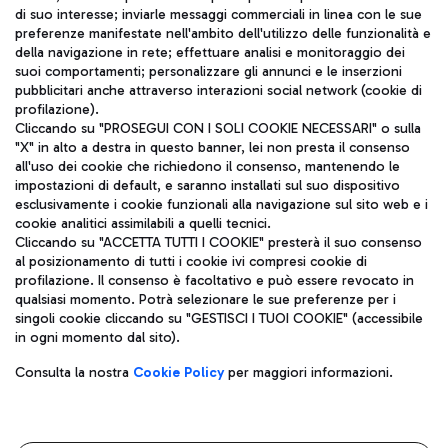
di suo interesse; inviarle messaggi commerciali in linea con le sue
TRAVEL JOURNAL
preferenze manifestate nell'ambito dell'utilizzo delle funzionalità e
della navigazione in rete; effettuare analisi e monitoraggio dei
ITA
suoi comportamenti; personalizzare gli annunci e le inserzioni
pubblicitari anche attraverso interazioni social network (cookie di
profilazione).
Cliccando su "PROSEGUI CON I SOLI COOKIE NECESSARI" o sulla
"X" in alto a destra in questo banner, lei non presta il consenso
all'uso dei cookie che richiedono il consenso, mantenendo le
impostazioni di default, e saranno installati sul suo dispositivo
esclusivamente i cookie funzionali alla navigazione sul sito web e i
Aeroporti di Roma S.p.A. - Società soggetta a direzione e
cookie analitici assimilabili a quelli tecnici.
coordinamento di Mundys S.p.A.
Cliccando su "ACCETTA TUTTI I COOKIE" presterà il suo consenso
al posizionamento di tutti i cookie ivi compresi cookie di
Codice fiscale e Registro delle Imprese di Roma 13032990155 P.
profilazione. Il consenso è facoltativo e può essere revocato in
IVA 06572251004
qualsiasi momento. Potrà selezionare le sue preferenze per i
Capitale sociale 62.224.743,00 int. vers.
singoli cookie cliccando su "GESTISCI I TUOI COOKIE" (accessibile
Sede legale: Via Pier Paolo Racchetti 1 - 00054 Fiumicino (RM)
in ogni momento dal sito).
telefono +39 06 65951
Privacy policy
Note legali
Consulta la nostra
Cookie Policy
per maggiori informazioni.
Mappa sito
Accessibilità
Roma FCO