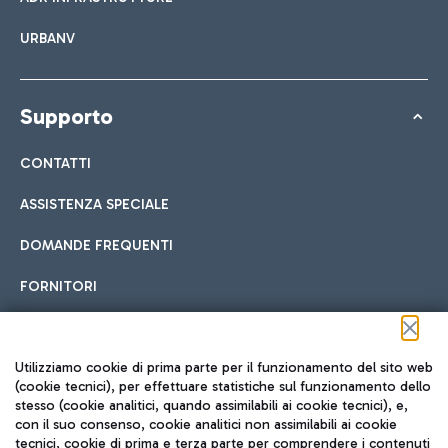
URBANV
Supporto
CONTATTI
ASSISTENZA SPECIALE
DOMANDE FREQUENTI
FORNITORI
Seguici sui social
Utilizziamo cookie di prima parte per il funzionamento del sito web
(cookie tecnici), per effettuare statistiche sul funzionamento dello
stesso (cookie analitici, quando assimilabili ai cookie tecnici), e,
con il suo consenso, cookie analitici non assimilabili ai cookie
tecnici, cookie di prima e terza parte per comprendere i contenuti