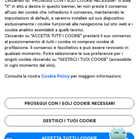
Cliccando su "PROSEGUI CON I SOLI COOKIE NECESSARI" o sulla
"X" in alto a destra in questo banner, lei non presta il consenso
all'uso dei cookie che richiedono il consenso, mantenendo le
impostazioni di default, e saranno installati sul suo dispositivo
Pizza
Autobus
esclusivamente i cookie funzionali alla navigazione sul sito web e i
Aeroporti di Roma S.p.A. - Società soggetta a direzione e
cookie analitici assimilabili a quelli tecnici.
Scopri le linee di autobus per raggiungere l'aeroporto
coordinamento di Mundys S.p.A.
Cliccando su "ACCETTA TUTTI I COOKIE" presterà il suo consenso
Leonardo Da Vinci.
al posizionamento di tutti i cookie ivi compresi cookie di
Codice fiscale e Registro delle Imprese di Roma 13032990155 P.
profilazione. Il consenso è facoltativo e può essere revocato in
IVA 06572251004
qualsiasi momento. Potrà selezionare le sue preferenze per i
Capitale sociale 62.224.743,00 int. vers.
singoli cookie cliccando su "GESTISCI I TUOI COOKIE" (accessibile
Sede legale: Via Pier Paolo Racchetti 1 - 00054 Fiumicino (RM)
Ristoranti
in ogni momento dal sito).
telefono +39 06 65951
Scopri la nostra offerta per una pausa gustosa in aeroporto
Privacy policy
Note legali
Gelateria
Consulta la nostra
Cookie Policy
per maggiori informazioni.
Mappa sito
Accessibilità
Taxi
Roma FCO
Mappa Aeroporto Fiumicino
L'aeroporto stellato
PROSEGUI CON I SOLI COOKIE NECESSARI
Raggiungi l’aeroporto senza pensieri con il servizio di taxi a
tariffe fisse.
QUALITÀ
SOSTENIBILITÀ
INNOVAZIONE
GESTISCI I TUOI COOKIE
Wine Bar & Sparkling
ACCETTA TUTTI I COOKIE