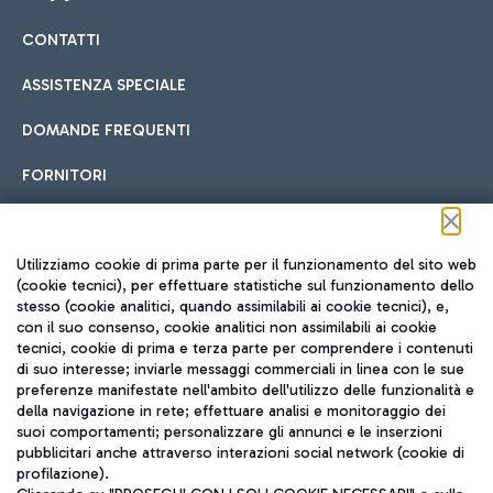
CONTATTI
Car sharing
ASSISTENZA SPECIALE
Con il Car Sharing è ancora più facile spostarsi
DOMANDE FREQUENTI
Hotel in aeroporto
dall’aeroporto al centro di Roma e viceversa.
Cucina Internazionale
FORNITORI
Scegli l'alloggio più adatto e approfitta della vicinanza
all'aeroporto.
Seguici sui social
Utilizziamo cookie di prima parte per il funzionamento del sito web
(cookie tecnici), per effettuare statistiche sul funzionamento dello
stesso (cookie analitici, quando assimilabili ai cookie tecnici), e,
Treno
con il suo consenso, cookie analitici non assimilabili ai cookie
tecnici, cookie di prima e terza parte per comprendere i contenuti
Raggiungi velocemente l'aeroporto di Fiumicino da Roma
Fast Food
di suo interesse; inviarle messaggi commerciali in linea con le sue
TRAVEL JOURNAL
tramite i servizi ferroviari Trenitalia.
preferenze manifestate nell'ambito dell'utilizzo delle funzionalità e
della navigazione in rete; effettuare analisi e monitoraggio dei
ITA
suoi comportamenti; personalizzare gli annunci e le inserzioni
pubblicitari anche attraverso interazioni social network (cookie di
profilazione).