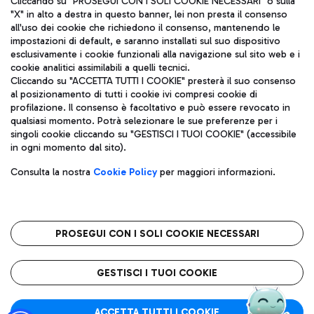
Cliccando su "PROSEGUI CON I SOLI COOKIE NECESSARI" o sulla
"X" in alto a destra in questo banner, lei non presta il consenso
all'uso dei cookie che richiedono il consenso, mantenendo le
impostazioni di default, e saranno installati sul suo dispositivo
Pizza
Autobus
esclusivamente i cookie funzionali alla navigazione sul sito web e i
Aeroporti di Roma S.p.A. - Società soggetta a direzione e
cookie analitici assimilabili a quelli tecnici.
Scopri le linee di autobus per raggiungere l'aeroporto
coordinamento di Mundys S.p.A.
Cliccando su "ACCETTA TUTTI I COOKIE" presterà il suo consenso
Leonardo Da Vinci.
al posizionamento di tutti i cookie ivi compresi cookie di
Codice fiscale e Registro delle Imprese di Roma 13032990155 P.
profilazione. Il consenso è facoltativo e può essere revocato in
IVA 06572251004
qualsiasi momento. Potrà selezionare le sue preferenze per i
Capitale sociale 62.224.743,00 int. vers.
singoli cookie cliccando su "GESTISCI I TUOI COOKIE" (accessibile
Sede legale: Via Pier Paolo Racchetti 1 - 00054 Fiumicino (RM)
Ristoranti
in ogni momento dal sito).
telefono +39 06 65951
Scopri la nostra offerta per una pausa gustosa in aeroporto
Privacy policy
Note legali
Gelateria
Consulta la nostra
Cookie Policy
per maggiori informazioni.
Mappa sito
Accessibilità
Taxi
Roma FCO
Mappa Aeroporto Fiumicino
L'aeroporto stellato
PROSEGUI CON I SOLI COOKIE NECESSARI
Raggiungi l’aeroporto senza pensieri con il servizio di taxi a
tariffe fisse.
QUALITÀ
SOSTENIBILITÀ
INNOVAZIONE
GESTISCI I TUOI COOKIE
Wine Bar & Sparkling
ACCETTA TUTTI I COOKIE