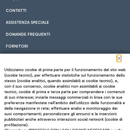
CONTATTI
Car sharing
ASSISTENZA SPECIALE
Con il Car Sharing è ancora più facile spostarsi
DOMANDE FREQUENTI
Hotel in aeroporto
dall’aeroporto al centro di Roma e viceversa.
Cucina Internazionale
FORNITORI
Scegli l'alloggio più adatto e approfitta della vicinanza
all'aeroporto.
Seguici sui social
Utilizziamo cookie di prima parte per il funzionamento del sito web
(cookie tecnici), per effettuare statistiche sul funzionamento dello
stesso (cookie analitici, quando assimilabili ai cookie tecnici), e,
Treno
con il suo consenso, cookie analitici non assimilabili ai cookie
tecnici, cookie di prima e terza parte per comprendere i contenuti
Raggiungi velocemente l'aeroporto di Fiumicino da Roma
Fast Food
di suo interesse; inviarle messaggi commerciali in linea con le sue
TRAVEL JOURNAL
tramite i servizi ferroviari Trenitalia.
preferenze manifestate nell'ambito dell'utilizzo delle funzionalità e
della navigazione in rete; effettuare analisi e monitoraggio dei
ITA
suoi comportamenti; personalizzare gli annunci e le inserzioni
pubblicitari anche attraverso interazioni social network (cookie di
profilazione).