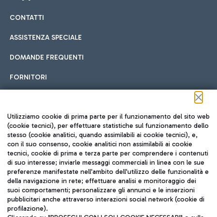
CONTATTI
Car sharing
ASSISTENZA SPECIALE
Con il Car Sharing è ancora più facile spostarsi
DOMANDE FREQUENTI
Hotel in aeroporto
dall’aeroporto al centro di Roma e viceversa.
Cucina Internazionale
FORNITORI
Scegli l'alloggio più adatto e approfitta della vicinanza
all'aeroporto.
Seguici sui social
Utilizziamo cookie di prima parte per il funzionamento del sito web
(cookie tecnici), per effettuare statistiche sul funzionamento dello
stesso (cookie analitici, quando assimilabili ai cookie tecnici), e,
Treno
con il suo consenso, cookie analitici non assimilabili ai cookie
tecnici, cookie di prima e terza parte per comprendere i contenuti
Raggiungi velocemente l'aeroporto di Fiumicino da Roma
Fast Food
di suo interesse; inviarle messaggi commerciali in linea con le sue
TRAVEL JOURNAL
tramite i servizi ferroviari Trenitalia.
preferenze manifestate nell'ambito dell'utilizzo delle funzionalità e
della navigazione in rete; effettuare analisi e monitoraggio dei
ITA
suoi comportamenti; personalizzare gli annunci e le inserzioni
pubblicitari anche attraverso interazioni social network (cookie di
profilazione).