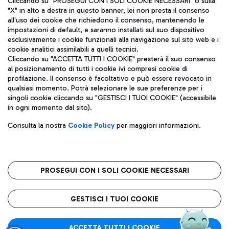
Cliccando su "PROSEGUI CON I SOLI COOKIE NECESSARI" o sulla
"X" in alto a destra in questo banner, lei non presta il consenso
all'uso dei cookie che richiedono il consenso, mantenendo le
impostazioni di default, e saranno installati sul suo dispositivo
Pizza
Autobus
esclusivamente i cookie funzionali alla navigazione sul sito web e i
Aeroporti di Roma S.p.A. - Società soggetta a direzione e
cookie analitici assimilabili a quelli tecnici.
Scopri le linee di autobus per raggiungere l'aeroporto
coordinamento di Mundys S.p.A.
Cliccando su "ACCETTA TUTTI I COOKIE" presterà il suo consenso
Leonardo Da Vinci.
al posizionamento di tutti i cookie ivi compresi cookie di
Codice fiscale e Registro delle Imprese di Roma 13032990155 P.
profilazione. Il consenso è facoltativo e può essere revocato in
IVA 06572251004
qualsiasi momento. Potrà selezionare le sue preferenze per i
Capitale sociale 62.224.743,00 int. vers.
singoli cookie cliccando su "GESTISCI I TUOI COOKIE" (accessibile
Sede legale: Via Pier Paolo Racchetti 1 - 00054 Fiumicino (RM)
Ristoranti
in ogni momento dal sito).
telefono +39 06 65951
Scopri la nostra offerta per una pausa gustosa in aeroporto
Privacy policy
Note legali
Gelateria
Consulta la nostra
Cookie Policy
per maggiori informazioni.
Mappa sito
Accessibilità
Taxi
Roma FCO
Mappa Aeroporto Fiumicino
L'aeroporto stellato
PROSEGUI CON I SOLI COOKIE NECESSARI
Raggiungi l’aeroporto senza pensieri con il servizio di taxi a
tariffe fisse.
QUALITÀ
SOSTENIBILITÀ
INNOVAZIONE
GESTISCI I TUOI COOKIE
Wine Bar & Sparkling
ACCETTA TUTTI I COOKIE