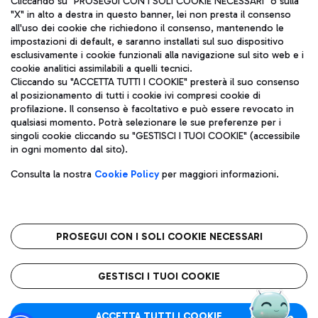
Cliccando su "PROSEGUI CON I SOLI COOKIE NECESSARI" o sulla
"X" in alto a destra in questo banner, lei non presta il consenso
all'uso dei cookie che richiedono il consenso, mantenendo le
impostazioni di default, e saranno installati sul suo dispositivo
Pizza
Autobus
esclusivamente i cookie funzionali alla navigazione sul sito web e i
Aeroporti di Roma S.p.A. - Società soggetta a direzione e
cookie analitici assimilabili a quelli tecnici.
Scopri le linee di autobus per raggiungere l'aeroporto
coordinamento di Mundys S.p.A.
Cliccando su "ACCETTA TUTTI I COOKIE" presterà il suo consenso
Leonardo Da Vinci.
al posizionamento di tutti i cookie ivi compresi cookie di
Codice fiscale e Registro delle Imprese di Roma 13032990155 P.
profilazione. Il consenso è facoltativo e può essere revocato in
IVA 06572251004
qualsiasi momento. Potrà selezionare le sue preferenze per i
Capitale sociale 62.224.743,00 int. vers.
singoli cookie cliccando su "GESTISCI I TUOI COOKIE" (accessibile
Sede legale: Via Pier Paolo Racchetti 1 - 00054 Fiumicino (RM)
Ristoranti
in ogni momento dal sito).
telefono +39 06 65951
Scopri la nostra offerta per una pausa gustosa in aeroporto
Privacy policy
Note legali
Gelateria
Consulta la nostra
Cookie Policy
per maggiori informazioni.
Mappa sito
Accessibilità
Taxi
Roma FCO
Mappa Aeroporto Fiumicino
L'aeroporto stellato
PROSEGUI CON I SOLI COOKIE NECESSARI
Raggiungi l’aeroporto senza pensieri con il servizio di taxi a
tariffe fisse.
QUALITÀ
SOSTENIBILITÀ
INNOVAZIONE
GESTISCI I TUOI COOKIE
Wine Bar & Sparkling
ACCETTA TUTTI I COOKIE