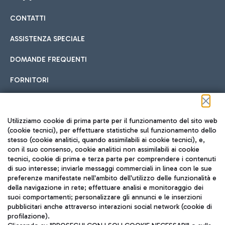
CONTATTI
Car sharing
ASSISTENZA SPECIALE
Con il Car Sharing è ancora più facile spostarsi
DOMANDE FREQUENTI
Hotel in aeroporto
dall’aeroporto al centro di Roma e viceversa.
Cucina Internazionale
FORNITORI
Scegli l'alloggio più adatto e approfitta della vicinanza
all'aeroporto.
Seguici sui social
Utilizziamo cookie di prima parte per il funzionamento del sito web
(cookie tecnici), per effettuare statistiche sul funzionamento dello
stesso (cookie analitici, quando assimilabili ai cookie tecnici), e,
Treno
con il suo consenso, cookie analitici non assimilabili ai cookie
tecnici, cookie di prima e terza parte per comprendere i contenuti
Raggiungi velocemente l'aeroporto di Fiumicino da Roma
Fast Food
di suo interesse; inviarle messaggi commerciali in linea con le sue
TRAVEL JOURNAL
tramite i servizi ferroviari Trenitalia.
preferenze manifestate nell'ambito dell'utilizzo delle funzionalità e
della navigazione in rete; effettuare analisi e monitoraggio dei
ITA
suoi comportamenti; personalizzare gli annunci e le inserzioni
pubblicitari anche attraverso interazioni social network (cookie di
profilazione).