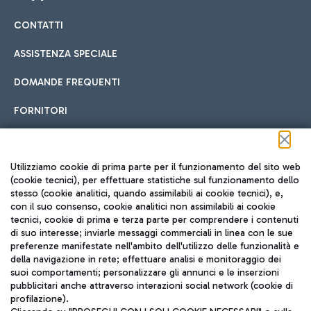
CONTATTI
Car sharing
ASSISTENZA SPECIALE
Con il Car Sharing è ancora più facile spostarsi
DOMANDE FREQUENTI
Hotel in aeroporto
dall’aeroporto al centro di Roma e viceversa.
Cucina Internazionale
FORNITORI
Scegli l'alloggio più adatto e approfitta della vicinanza
all'aeroporto.
Seguici sui social
Utilizziamo cookie di prima parte per il funzionamento del sito web
(cookie tecnici), per effettuare statistiche sul funzionamento dello
stesso (cookie analitici, quando assimilabili ai cookie tecnici), e,
Treno
con il suo consenso, cookie analitici non assimilabili ai cookie
tecnici, cookie di prima e terza parte per comprendere i contenuti
Raggiungi velocemente l'aeroporto di Fiumicino da Roma
Fast Food
di suo interesse; inviarle messaggi commerciali in linea con le sue
TRAVEL JOURNAL
tramite i servizi ferroviari Trenitalia.
preferenze manifestate nell'ambito dell'utilizzo delle funzionalità e
della navigazione in rete; effettuare analisi e monitoraggio dei
ITA
suoi comportamenti; personalizzare gli annunci e le inserzioni
pubblicitari anche attraverso interazioni social network (cookie di
profilazione).