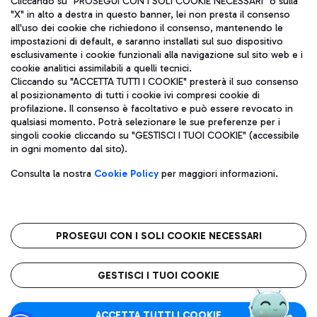
Cliccando su "PROSEGUI CON I SOLI COOKIE NECESSARI" o sulla
"X" in alto a destra in questo banner, lei non presta il consenso
all'uso dei cookie che richiedono il consenso, mantenendo le
impostazioni di default, e saranno installati sul suo dispositivo
Pizza
Autobus
esclusivamente i cookie funzionali alla navigazione sul sito web e i
Aeroporti di Roma S.p.A. - Società soggetta a direzione e
cookie analitici assimilabili a quelli tecnici.
Scopri le linee di autobus per raggiungere l'aeroporto
coordinamento di Mundys S.p.A.
Cliccando su "ACCETTA TUTTI I COOKIE" presterà il suo consenso
Leonardo Da Vinci.
al posizionamento di tutti i cookie ivi compresi cookie di
Codice fiscale e Registro delle Imprese di Roma 13032990155 P.
profilazione. Il consenso è facoltativo e può essere revocato in
IVA 06572251004
qualsiasi momento. Potrà selezionare le sue preferenze per i
Capitale sociale 62.224.743,00 int. vers.
singoli cookie cliccando su "GESTISCI I TUOI COOKIE" (accessibile
Sede legale: Via Pier Paolo Racchetti 1 - 00054 Fiumicino (RM)
Ristoranti
in ogni momento dal sito).
telefono +39 06 65951
Scopri la nostra offerta per una pausa gustosa in aeroporto
Privacy policy
Note legali
Gelateria
Consulta la nostra
Cookie Policy
per maggiori informazioni.
Mappa sito
Accessibilità
Taxi
Roma FCO
Mappa Aeroporto Fiumicino
L'aeroporto stellato
PROSEGUI CON I SOLI COOKIE NECESSARI
Raggiungi l’aeroporto senza pensieri con il servizio di taxi a
tariffe fisse.
QUALITÀ
SOSTENIBILITÀ
INNOVAZIONE
GESTISCI I TUOI COOKIE
Wine Bar & Sparkling
ACCETTA TUTTI I COOKIE