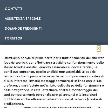
CONTATTI
Car sharing
ASSISTENZA SPECIALE
Con il Car Sharing è ancora più facile spostarsi
DOMANDE FREQUENTI
Hotel in aeroporto
dall’aeroporto al centro di Roma e viceversa.
Cucina Internazionale
FORNITORI
Scegli l'alloggio più adatto e approfitta della vicinanza
all'aeroporto.
Seguici sui social
Utilizziamo cookie di prima parte per il funzionamento del sito web
(cookie tecnici), per effettuare statistiche sul funzionamento dello
stesso (cookie analitici, quando assimilabili ai cookie tecnici), e,
Treno
con il suo consenso, cookie analitici non assimilabili ai cookie
tecnici, cookie di prima e terza parte per comprendere i contenuti
Raggiungi velocemente l'aeroporto di Fiumicino da Roma
Fast Food
di suo interesse; inviarle messaggi commerciali in linea con le sue
TRAVEL JOURNAL
tramite i servizi ferroviari Trenitalia.
preferenze manifestate nell'ambito dell'utilizzo delle funzionalità e
della navigazione in rete; effettuare analisi e monitoraggio dei
ITA
suoi comportamenti; personalizzare gli annunci e le inserzioni
pubblicitari anche attraverso interazioni social network (cookie di
profilazione).