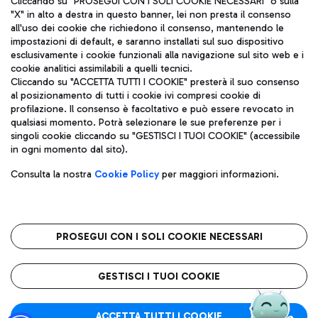
Cliccando su "PROSEGUI CON I SOLI COOKIE NECESSARI" o sulla
"X" in alto a destra in questo banner, lei non presta il consenso
all'uso dei cookie che richiedono il consenso, mantenendo le
impostazioni di default, e saranno installati sul suo dispositivo
Pizza
Autobus
esclusivamente i cookie funzionali alla navigazione sul sito web e i
Aeroporti di Roma S.p.A. - Società soggetta a direzione e
cookie analitici assimilabili a quelli tecnici.
Scopri le linee di autobus per raggiungere l'aeroporto
coordinamento di Mundys S.p.A.
Cliccando su "ACCETTA TUTTI I COOKIE" presterà il suo consenso
Leonardo Da Vinci.
al posizionamento di tutti i cookie ivi compresi cookie di
Codice fiscale e Registro delle Imprese di Roma 13032990155 P.
profilazione. Il consenso è facoltativo e può essere revocato in
IVA 06572251004
qualsiasi momento. Potrà selezionare le sue preferenze per i
Capitale sociale 62.224.743,00 int. vers.
singoli cookie cliccando su "GESTISCI I TUOI COOKIE" (accessibile
Sede legale: Via Pier Paolo Racchetti 1 - 00054 Fiumicino (RM)
Ristoranti
in ogni momento dal sito).
telefono +39 06 65951
Scopri la nostra offerta per una pausa gustosa in aeroporto
Privacy policy
Note legali
Gelateria
Consulta la nostra
Cookie Policy
per maggiori informazioni.
Mappa sito
Accessibilità
Taxi
Roma FCO
Mappa Aeroporto Fiumicino
L'aeroporto stellato
PROSEGUI CON I SOLI COOKIE NECESSARI
Raggiungi l’aeroporto senza pensieri con il servizio di taxi a
tariffe fisse.
QUALITÀ
SOSTENIBILITÀ
INNOVAZIONE
GESTISCI I TUOI COOKIE
Wine Bar & Sparkling
ACCETTA TUTTI I COOKIE