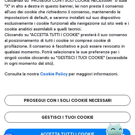
Cliccando su "PROSEGUI CON I SOLI COOKIE NECESSARI" o sulla
"X" in alto a destra in questo banner, lei non presta il consenso
all'uso dei cookie che richiedono il consenso, mantenendo le
impostazioni di default, e saranno installati sul suo dispositivo
Pizza
Autobus
esclusivamente i cookie funzionali alla navigazione sul sito web e i
Aeroporti di Roma S.p.A. - Società soggetta a direzione e
cookie analitici assimilabili a quelli tecnici.
Scopri le linee di autobus per raggiungere l'aeroporto
coordinamento di Mundys S.p.A.
Cliccando su "ACCETTA TUTTI I COOKIE" presterà il suo consenso
Leonardo Da Vinci.
al posizionamento di tutti i cookie ivi compresi cookie di
Codice fiscale e Registro delle Imprese di Roma 13032990155 P.
profilazione. Il consenso è facoltativo e può essere revocato in
IVA 06572251004
qualsiasi momento. Potrà selezionare le sue preferenze per i
Capitale sociale 62.224.743,00 int. vers.
singoli cookie cliccando su "GESTISCI I TUOI COOKIE" (accessibile
Sede legale: Via Pier Paolo Racchetti 1 - 00054 Fiumicino (RM)
Ristoranti
in ogni momento dal sito).
telefono +39 06 65951
Scopri la nostra offerta per una pausa gustosa in aeroporto
Privacy policy
Note legali
Gelateria
Consulta la nostra
Cookie Policy
per maggiori informazioni.
Mappa sito
Accessibilità
Taxi
Roma FCO
Mappa Aeroporto Fiumicino
L'aeroporto stellato
PROSEGUI CON I SOLI COOKIE NECESSARI
Raggiungi l’aeroporto senza pensieri con il servizio di taxi a
tariffe fisse.
QUALITÀ
SOSTENIBILITÀ
INNOVAZIONE
GESTISCI I TUOI COOKIE
Wine Bar & Sparkling
ACCETTA TUTTI I COOKIE