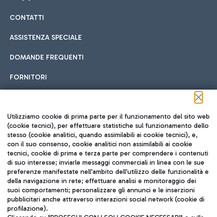
CONTATTI
Car sharing
ASSISTENZA SPECIALE
Con il Car Sharing è ancora più facile spostarsi
DOMANDE FREQUENTI
Hotel in aeroporto
dall’aeroporto al centro di Roma e viceversa.
Cucina Internazionale
FORNITORI
Scegli l'alloggio più adatto e approfitta della vicinanza
all'aeroporto.
Seguici sui social
Utilizziamo cookie di prima parte per il funzionamento del sito web
(cookie tecnici), per effettuare statistiche sul funzionamento dello
stesso (cookie analitici, quando assimilabili ai cookie tecnici), e,
Treno
con il suo consenso, cookie analitici non assimilabili ai cookie
tecnici, cookie di prima e terza parte per comprendere i contenuti
Raggiungi velocemente l'aeroporto di Fiumicino da Roma
Fast Food
di suo interesse; inviarle messaggi commerciali in linea con le sue
TRAVEL JOURNAL
tramite i servizi ferroviari Trenitalia.
preferenze manifestate nell'ambito dell'utilizzo delle funzionalità e
della navigazione in rete; effettuare analisi e monitoraggio dei
ITA
suoi comportamenti; personalizzare gli annunci e le inserzioni
pubblicitari anche attraverso interazioni social network (cookie di
profilazione).