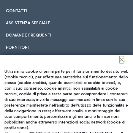
CONTATTI
Car sharing
ASSISTENZA SPECIALE
Con il Car Sharing è ancora più facile spostarsi
DOMANDE FREQUENTI
Hotel in aeroporto
dall’aeroporto al centro di Roma e viceversa.
Cucina Internazionale
FORNITORI
Scegli l'alloggio più adatto e approfitta della vicinanza
all'aeroporto.
Seguici sui social
Utilizziamo cookie di prima parte per il funzionamento del sito web
(cookie tecnici), per effettuare statistiche sul funzionamento dello
stesso (cookie analitici, quando assimilabili ai cookie tecnici), e,
Treno
con il suo consenso, cookie analitici non assimilabili ai cookie
tecnici, cookie di prima e terza parte per comprendere i contenuti
Raggiungi velocemente l'aeroporto di Fiumicino da Roma
Fast Food
di suo interesse; inviarle messaggi commerciali in linea con le sue
TRAVEL JOURNAL
tramite i servizi ferroviari Trenitalia.
preferenze manifestate nell'ambito dell'utilizzo delle funzionalità e
della navigazione in rete; effettuare analisi e monitoraggio dei
ITA
suoi comportamenti; personalizzare gli annunci e le inserzioni
pubblicitari anche attraverso interazioni social network (cookie di
profilazione).