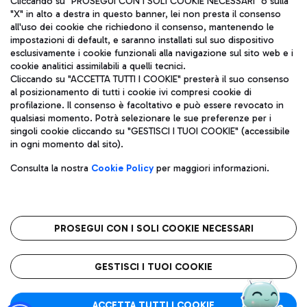
Cliccando su "PROSEGUI CON I SOLI COOKIE NECESSARI" o sulla
"X" in alto a destra in questo banner, lei non presta il consenso
all'uso dei cookie che richiedono il consenso, mantenendo le
impostazioni di default, e saranno installati sul suo dispositivo
Pizza
Autobus
esclusivamente i cookie funzionali alla navigazione sul sito web e i
Aeroporti di Roma S.p.A. - Società soggetta a direzione e
cookie analitici assimilabili a quelli tecnici.
Scopri le linee di autobus per raggiungere l'aeroporto
coordinamento di Mundys S.p.A.
Cliccando su "ACCETTA TUTTI I COOKIE" presterà il suo consenso
Leonardo Da Vinci.
al posizionamento di tutti i cookie ivi compresi cookie di
Codice fiscale e Registro delle Imprese di Roma 13032990155 P.
profilazione. Il consenso è facoltativo e può essere revocato in
IVA 06572251004
qualsiasi momento. Potrà selezionare le sue preferenze per i
Capitale sociale 62.224.743,00 int. vers.
singoli cookie cliccando su "GESTISCI I TUOI COOKIE" (accessibile
Sede legale: Via Pier Paolo Racchetti 1 - 00054 Fiumicino (RM)
Ristoranti
in ogni momento dal sito).
telefono +39 06 65951
Scopri la nostra offerta per una pausa gustosa in aeroporto
Privacy policy
Note legali
Gelateria
Consulta la nostra
Cookie Policy
per maggiori informazioni.
Mappa sito
Accessibilità
Taxi
Roma FCO
Mappa Aeroporto Fiumicino
L'aeroporto stellato
PROSEGUI CON I SOLI COOKIE NECESSARI
Raggiungi l’aeroporto senza pensieri con il servizio di taxi a
tariffe fisse.
QUALITÀ
SOSTENIBILITÀ
INNOVAZIONE
GESTISCI I TUOI COOKIE
Wine Bar & Sparkling
ACCETTA TUTTI I COOKIE