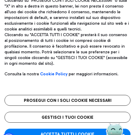
Cliccando su "PROSEGUI CON I SOLI COOKIE NECESSARI" o sulla
"X" in alto a destra in questo banner, lei non presta il consenso
all'uso dei cookie che richiedono il consenso, mantenendo le
impostazioni di default, e saranno installati sul suo dispositivo
Pizza
Autobus
esclusivamente i cookie funzionali alla navigazione sul sito web e i
Aeroporti di Roma S.p.A. - Società soggetta a direzione e
cookie analitici assimilabili a quelli tecnici.
Scopri le linee di autobus per raggiungere l'aeroporto
coordinamento di Mundys S.p.A.
Cliccando su "ACCETTA TUTTI I COOKIE" presterà il suo consenso
Leonardo Da Vinci.
al posizionamento di tutti i cookie ivi compresi cookie di
Codice fiscale e Registro delle Imprese di Roma 13032990155 P.
profilazione. Il consenso è facoltativo e può essere revocato in
IVA 06572251004
qualsiasi momento. Potrà selezionare le sue preferenze per i
Capitale sociale 62.224.743,00 int. vers.
singoli cookie cliccando su "GESTISCI I TUOI COOKIE" (accessibile
Sede legale: Via Pier Paolo Racchetti 1 - 00054 Fiumicino (RM)
Ristoranti
in ogni momento dal sito).
telefono +39 06 65951
Scopri la nostra offerta per una pausa gustosa in aeroporto
Privacy policy
Note legali
Gelateria
Consulta la nostra
Cookie Policy
per maggiori informazioni.
Mappa sito
Accessibilità
Taxi
Roma FCO
Mappa Aeroporto Fiumicino
L'aeroporto stellato
PROSEGUI CON I SOLI COOKIE NECESSARI
Raggiungi l’aeroporto senza pensieri con il servizio di taxi a
tariffe fisse.
QUALITÀ
SOSTENIBILITÀ
INNOVAZIONE
GESTISCI I TUOI COOKIE
Wine Bar & Sparkling
ACCETTA TUTTI I COOKIE