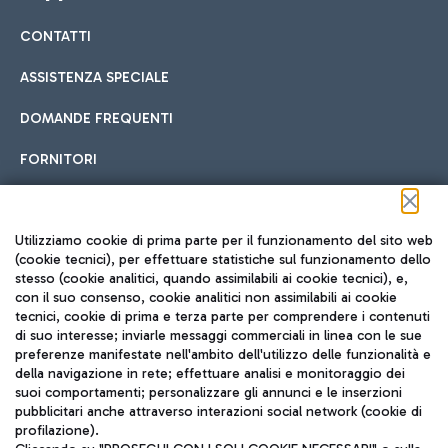
CONTATTI
Car sharing
ASSISTENZA SPECIALE
Con il Car Sharing è ancora più facile spostarsi
DOMANDE FREQUENTI
Hotel in aeroporto
dall’aeroporto al centro di Roma e viceversa.
Cucina Internazionale
FORNITORI
Scegli l'alloggio più adatto e approfitta della vicinanza
all'aeroporto.
Seguici sui social
Utilizziamo cookie di prima parte per il funzionamento del sito web
(cookie tecnici), per effettuare statistiche sul funzionamento dello
stesso (cookie analitici, quando assimilabili ai cookie tecnici), e,
Treno
con il suo consenso, cookie analitici non assimilabili ai cookie
tecnici, cookie di prima e terza parte per comprendere i contenuti
Raggiungi velocemente l'aeroporto di Fiumicino da Roma
Fast Food
di suo interesse; inviarle messaggi commerciali in linea con le sue
TRAVEL JOURNAL
tramite i servizi ferroviari Trenitalia.
preferenze manifestate nell'ambito dell'utilizzo delle funzionalità e
della navigazione in rete; effettuare analisi e monitoraggio dei
ITA
suoi comportamenti; personalizzare gli annunci e le inserzioni
pubblicitari anche attraverso interazioni social network (cookie di
profilazione).