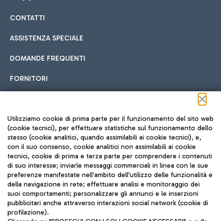
CONTATTI
Car sharing
ASSISTENZA SPECIALE
Con il Car Sharing è ancora più facile spostarsi
DOMANDE FREQUENTI
Hotel in aeroporto
dall’aeroporto al centro di Roma e viceversa.
Cucina Internazionale
FORNITORI
Scegli l'alloggio più adatto e approfitta della vicinanza
all'aeroporto.
Seguici sui social
Utilizziamo cookie di prima parte per il funzionamento del sito web
(cookie tecnici), per effettuare statistiche sul funzionamento dello
stesso (cookie analitici, quando assimilabili ai cookie tecnici), e,
Treno
con il suo consenso, cookie analitici non assimilabili ai cookie
tecnici, cookie di prima e terza parte per comprendere i contenuti
Raggiungi velocemente l'aeroporto di Fiumicino da Roma
Fast Food
di suo interesse; inviarle messaggi commerciali in linea con le sue
TRAVEL JOURNAL
tramite i servizi ferroviari Trenitalia.
preferenze manifestate nell'ambito dell'utilizzo delle funzionalità e
della navigazione in rete; effettuare analisi e monitoraggio dei
ITA
suoi comportamenti; personalizzare gli annunci e le inserzioni
pubblicitari anche attraverso interazioni social network (cookie di
profilazione).