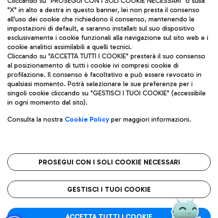
Cliccando su "PROSEGUI CON I SOLI COOKIE NECESSARI" o sulla
"X" in alto a destra in questo banner, lei non presta il consenso
all'uso dei cookie che richiedono il consenso, mantenendo le
impostazioni di default, e saranno installati sul suo dispositivo
Pizza
Autobus
esclusivamente i cookie funzionali alla navigazione sul sito web e i
Aeroporti di Roma S.p.A. - Società soggetta a direzione e
cookie analitici assimilabili a quelli tecnici.
Scopri le linee di autobus per raggiungere l'aeroporto
coordinamento di Mundys S.p.A.
Cliccando su "ACCETTA TUTTI I COOKIE" presterà il suo consenso
Leonardo Da Vinci.
al posizionamento di tutti i cookie ivi compresi cookie di
Codice fiscale e Registro delle Imprese di Roma 13032990155 P.
profilazione. Il consenso è facoltativo e può essere revocato in
IVA 06572251004
qualsiasi momento. Potrà selezionare le sue preferenze per i
Capitale sociale 62.224.743,00 int. vers.
singoli cookie cliccando su "GESTISCI I TUOI COOKIE" (accessibile
Sede legale: Via Pier Paolo Racchetti 1 - 00054 Fiumicino (RM)
Ristoranti
in ogni momento dal sito).
telefono +39 06 65951
Scopri la nostra offerta per una pausa gustosa in aeroporto
Privacy policy
Note legali
Gelateria
Consulta la nostra
Cookie Policy
per maggiori informazioni.
Mappa sito
Accessibilità
Taxi
Roma FCO
Mappa Aeroporto Fiumicino
L'aeroporto stellato
PROSEGUI CON I SOLI COOKIE NECESSARI
Raggiungi l’aeroporto senza pensieri con il servizio di taxi a
tariffe fisse.
QUALITÀ
SOSTENIBILITÀ
INNOVAZIONE
GESTISCI I TUOI COOKIE
Wine Bar & Sparkling
ACCETTA TUTTI I COOKIE