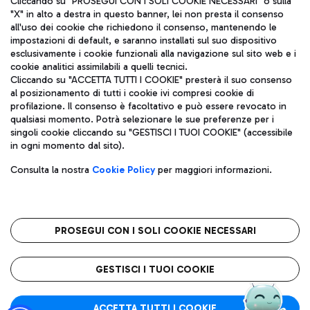
Cliccando su "PROSEGUI CON I SOLI COOKIE NECESSARI" o sulla
"X" in alto a destra in questo banner, lei non presta il consenso
all'uso dei cookie che richiedono il consenso, mantenendo le
impostazioni di default, e saranno installati sul suo dispositivo
Pizza
Autobus
esclusivamente i cookie funzionali alla navigazione sul sito web e i
Aeroporti di Roma S.p.A. - Società soggetta a direzione e
cookie analitici assimilabili a quelli tecnici.
Scopri le linee di autobus per raggiungere l'aeroporto
coordinamento di Mundys S.p.A.
Cliccando su "ACCETTA TUTTI I COOKIE" presterà il suo consenso
Leonardo Da Vinci.
al posizionamento di tutti i cookie ivi compresi cookie di
Codice fiscale e Registro delle Imprese di Roma 13032990155 P.
profilazione. Il consenso è facoltativo e può essere revocato in
IVA 06572251004
qualsiasi momento. Potrà selezionare le sue preferenze per i
Capitale sociale 62.224.743,00 int. vers.
singoli cookie cliccando su "GESTISCI I TUOI COOKIE" (accessibile
Sede legale: Via Pier Paolo Racchetti 1 - 00054 Fiumicino (RM)
Ristoranti
in ogni momento dal sito).
telefono +39 06 65951
Scopri la nostra offerta per una pausa gustosa in aeroporto
Privacy policy
Note legali
Gelateria
Consulta la nostra
Cookie Policy
per maggiori informazioni.
Mappa sito
Accessibilità
Taxi
Roma FCO
Mappa Aeroporto Fiumicino
L'aeroporto stellato
PROSEGUI CON I SOLI COOKIE NECESSARI
Raggiungi l’aeroporto senza pensieri con il servizio di taxi a
tariffe fisse.
QUALITÀ
SOSTENIBILITÀ
INNOVAZIONE
GESTISCI I TUOI COOKIE
Wine Bar & Sparkling
ACCETTA TUTTI I COOKIE