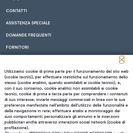
CONTATTI
Car sharing
ASSISTENZA SPECIALE
Con il Car Sharing è ancora più facile spostarsi
DOMANDE FREQUENTI
Hotel in aeroporto
dall’aeroporto al centro di Roma e viceversa.
Cucina Internazionale
FORNITORI
Scegli l'alloggio più adatto e approfitta della vicinanza
all'aeroporto.
Seguici sui social
Utilizziamo cookie di prima parte per il funzionamento del sito web
(cookie tecnici), per effettuare statistiche sul funzionamento dello
stesso (cookie analitici, quando assimilabili ai cookie tecnici), e,
Treno
con il suo consenso, cookie analitici non assimilabili ai cookie
tecnici, cookie di prima e terza parte per comprendere i contenuti
Raggiungi velocemente l'aeroporto di Fiumicino da Roma
Fast Food
di suo interesse; inviarle messaggi commerciali in linea con le sue
TRAVEL JOURNAL
tramite i servizi ferroviari Trenitalia.
preferenze manifestate nell'ambito dell'utilizzo delle funzionalità e
della navigazione in rete; effettuare analisi e monitoraggio dei
ITA
suoi comportamenti; personalizzare gli annunci e le inserzioni
pubblicitari anche attraverso interazioni social network (cookie di
profilazione).