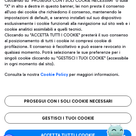
Cliccando su "PROSEGUI CON I SOLI COOKIE NECESSARI" o sulla
"X" in alto a destra in questo banner, lei non presta il consenso
all'uso dei cookie che richiedono il consenso, mantenendo le
impostazioni di default, e saranno installati sul suo dispositivo
Pizza
Autobus
esclusivamente i cookie funzionali alla navigazione sul sito web e i
Aeroporti di Roma S.p.A. - Società soggetta a direzione e
cookie analitici assimilabili a quelli tecnici.
Scopri le linee di autobus per raggiungere l'aeroporto
coordinamento di Mundys S.p.A.
Cliccando su "ACCETTA TUTTI I COOKIE" presterà il suo consenso
Leonardo Da Vinci.
al posizionamento di tutti i cookie ivi compresi cookie di
Codice fiscale e Registro delle Imprese di Roma 13032990155 P.
profilazione. Il consenso è facoltativo e può essere revocato in
IVA 06572251004
qualsiasi momento. Potrà selezionare le sue preferenze per i
Capitale sociale 62.224.743,00 int. vers.
singoli cookie cliccando su "GESTISCI I TUOI COOKIE" (accessibile
Sede legale: Via Pier Paolo Racchetti 1 - 00054 Fiumicino (RM)
Ristoranti
in ogni momento dal sito).
telefono +39 06 65951
Scopri la nostra offerta per una pausa gustosa in aeroporto
Privacy policy
Note legali
Gelateria
Consulta la nostra
Cookie Policy
per maggiori informazioni.
Mappa sito
Accessibilità
Taxi
Roma FCO
Mappa Aeroporto Fiumicino
L'aeroporto stellato
PROSEGUI CON I SOLI COOKIE NECESSARI
Raggiungi l’aeroporto senza pensieri con il servizio di taxi a
tariffe fisse.
QUALITÀ
SOSTENIBILITÀ
INNOVAZIONE
GESTISCI I TUOI COOKIE
Wine Bar & Sparkling
ACCETTA TUTTI I COOKIE