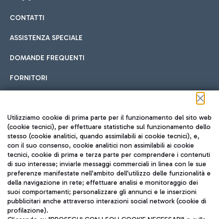
CONTATTI
Car sharing
ASSISTENZA SPECIALE
Con il Car Sharing è ancora più facile spostarsi
DOMANDE FREQUENTI
Hotel in aeroporto
dall’aeroporto al centro di Roma e viceversa.
Cucina Internazionale
FORNITORI
Scegli l'alloggio più adatto e approfitta della vicinanza
all'aeroporto.
Seguici sui social
Utilizziamo cookie di prima parte per il funzionamento del sito web
(cookie tecnici), per effettuare statistiche sul funzionamento dello
stesso (cookie analitici, quando assimilabili ai cookie tecnici), e,
Treno
con il suo consenso, cookie analitici non assimilabili ai cookie
tecnici, cookie di prima e terza parte per comprendere i contenuti
Raggiungi velocemente l'aeroporto di Fiumicino da Roma
Fast Food
di suo interesse; inviarle messaggi commerciali in linea con le sue
TRAVEL JOURNAL
tramite i servizi ferroviari Trenitalia.
preferenze manifestate nell'ambito dell'utilizzo delle funzionalità e
della navigazione in rete; effettuare analisi e monitoraggio dei
ITA
suoi comportamenti; personalizzare gli annunci e le inserzioni
pubblicitari anche attraverso interazioni social network (cookie di
profilazione).