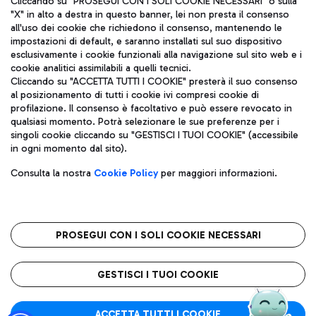
Cliccando su "PROSEGUI CON I SOLI COOKIE NECESSARI" o sulla
"X" in alto a destra in questo banner, lei non presta il consenso
all'uso dei cookie che richiedono il consenso, mantenendo le
impostazioni di default, e saranno installati sul suo dispositivo
Pizza
Autobus
esclusivamente i cookie funzionali alla navigazione sul sito web e i
Aeroporti di Roma S.p.A. - Società soggetta a direzione e
cookie analitici assimilabili a quelli tecnici.
Scopri le linee di autobus per raggiungere l'aeroporto
coordinamento di Mundys S.p.A.
Cliccando su "ACCETTA TUTTI I COOKIE" presterà il suo consenso
Leonardo Da Vinci.
al posizionamento di tutti i cookie ivi compresi cookie di
Codice fiscale e Registro delle Imprese di Roma 13032990155 P.
profilazione. Il consenso è facoltativo e può essere revocato in
IVA 06572251004
qualsiasi momento. Potrà selezionare le sue preferenze per i
Capitale sociale 62.224.743,00 int. vers.
singoli cookie cliccando su "GESTISCI I TUOI COOKIE" (accessibile
Sede legale: Via Pier Paolo Racchetti 1 - 00054 Fiumicino (RM)
Ristoranti
in ogni momento dal sito).
telefono +39 06 65951
Scopri la nostra offerta per una pausa gustosa in aeroporto
Privacy policy
Note legali
Gelateria
Consulta la nostra
Cookie Policy
per maggiori informazioni.
Mappa sito
Accessibilità
Taxi
Roma FCO
Mappa Aeroporto Fiumicino
L'aeroporto stellato
PROSEGUI CON I SOLI COOKIE NECESSARI
Raggiungi l’aeroporto senza pensieri con il servizio di taxi a
tariffe fisse.
QUALITÀ
SOSTENIBILITÀ
INNOVAZIONE
GESTISCI I TUOI COOKIE
Wine Bar & Sparkling
ACCETTA TUTTI I COOKIE