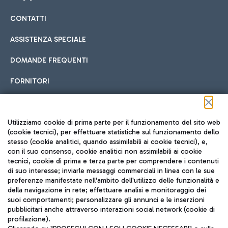
CONTATTI
Car sharing
ASSISTENZA SPECIALE
Con il Car Sharing è ancora più facile spostarsi
DOMANDE FREQUENTI
Hotel in aeroporto
dall’aeroporto al centro di Roma e viceversa.
Cucina Internazionale
FORNITORI
Scegli l'alloggio più adatto e approfitta della vicinanza
all'aeroporto.
Seguici sui social
Utilizziamo cookie di prima parte per il funzionamento del sito web
(cookie tecnici), per effettuare statistiche sul funzionamento dello
stesso (cookie analitici, quando assimilabili ai cookie tecnici), e,
Treno
con il suo consenso, cookie analitici non assimilabili ai cookie
tecnici, cookie di prima e terza parte per comprendere i contenuti
Raggiungi velocemente l'aeroporto di Fiumicino da Roma
Fast Food
di suo interesse; inviarle messaggi commerciali in linea con le sue
TRAVEL JOURNAL
tramite i servizi ferroviari Trenitalia.
preferenze manifestate nell'ambito dell'utilizzo delle funzionalità e
della navigazione in rete; effettuare analisi e monitoraggio dei
ITA
suoi comportamenti; personalizzare gli annunci e le inserzioni
pubblicitari anche attraverso interazioni social network (cookie di
profilazione).