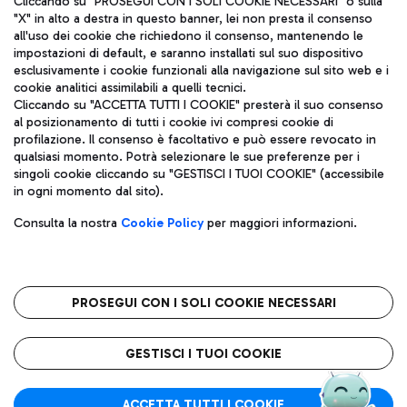
Cliccando su "PROSEGUI CON I SOLI COOKIE NECESSARI" o sulla
"X" in alto a destra in questo banner, lei non presta il consenso
all'uso dei cookie che richiedono il consenso, mantenendo le
impostazioni di default, e saranno installati sul suo dispositivo
Pizza
Autobus
esclusivamente i cookie funzionali alla navigazione sul sito web e i
Aeroporti di Roma S.p.A. - Società soggetta a direzione e
cookie analitici assimilabili a quelli tecnici.
Scopri le linee di autobus per raggiungere l'aeroporto
coordinamento di Mundys S.p.A.
Cliccando su "ACCETTA TUTTI I COOKIE" presterà il suo consenso
Leonardo Da Vinci.
al posizionamento di tutti i cookie ivi compresi cookie di
Codice fiscale e Registro delle Imprese di Roma 13032990155 P.
profilazione. Il consenso è facoltativo e può essere revocato in
IVA 06572251004
qualsiasi momento. Potrà selezionare le sue preferenze per i
Capitale sociale 62.224.743,00 int. vers.
singoli cookie cliccando su "GESTISCI I TUOI COOKIE" (accessibile
Sede legale: Via Pier Paolo Racchetti 1 - 00054 Fiumicino (RM)
Ristoranti
in ogni momento dal sito).
telefono +39 06 65951
Scopri la nostra offerta per una pausa gustosa in aeroporto
Privacy policy
Note legali
Gelateria
Consulta la nostra
Cookie Policy
per maggiori informazioni.
Mappa sito
Accessibilità
Taxi
Roma FCO
Mappa Aeroporto Fiumicino
L'aeroporto stellato
PROSEGUI CON I SOLI COOKIE NECESSARI
Raggiungi l’aeroporto senza pensieri con il servizio di taxi a
tariffe fisse.
QUALITÀ
SOSTENIBILITÀ
INNOVAZIONE
GESTISCI I TUOI COOKIE
Wine Bar & Sparkling
ACCETTA TUTTI I COOKIE