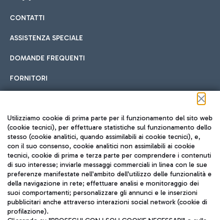
CONTATTI
Car sharing
ASSISTENZA SPECIALE
Con il Car Sharing è ancora più facile spostarsi
DOMANDE FREQUENTI
Hotel in aeroporto
dall’aeroporto al centro di Roma e viceversa.
Cucina Internazionale
FORNITORI
Scegli l'alloggio più adatto e approfitta della vicinanza
all'aeroporto.
Seguici sui social
Utilizziamo cookie di prima parte per il funzionamento del sito web
(cookie tecnici), per effettuare statistiche sul funzionamento dello
stesso (cookie analitici, quando assimilabili ai cookie tecnici), e,
Treno
con il suo consenso, cookie analitici non assimilabili ai cookie
tecnici, cookie di prima e terza parte per comprendere i contenuti
Raggiungi velocemente l'aeroporto di Fiumicino da Roma
Fast Food
di suo interesse; inviarle messaggi commerciali in linea con le sue
TRAVEL JOURNAL
tramite i servizi ferroviari Trenitalia.
preferenze manifestate nell'ambito dell'utilizzo delle funzionalità e
della navigazione in rete; effettuare analisi e monitoraggio dei
ITA
suoi comportamenti; personalizzare gli annunci e le inserzioni
pubblicitari anche attraverso interazioni social network (cookie di
profilazione).