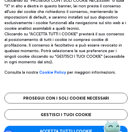
Cliccando su "PROSEGUI CON I SOLI COOKIE NECESSARI" o sulla
"X" in alto a destra in questo banner, lei non presta il consenso
all'uso dei cookie che richiedono il consenso, mantenendo le
impostazioni di default, e saranno installati sul suo dispositivo
Pizza
Autobus
esclusivamente i cookie funzionali alla navigazione sul sito web e i
Aeroporti di Roma S.p.A. - Società soggetta a direzione e
cookie analitici assimilabili a quelli tecnici.
Scopri le linee di autobus per raggiungere l'aeroporto
coordinamento di Mundys S.p.A.
Cliccando su "ACCETTA TUTTI I COOKIE" presterà il suo consenso
Leonardo Da Vinci.
al posizionamento di tutti i cookie ivi compresi cookie di
Codice fiscale e Registro delle Imprese di Roma 13032990155 P.
profilazione. Il consenso è facoltativo e può essere revocato in
IVA 06572251004
qualsiasi momento. Potrà selezionare le sue preferenze per i
Capitale sociale 62.224.743,00 int. vers.
singoli cookie cliccando su "GESTISCI I TUOI COOKIE" (accessibile
Sede legale: Via Pier Paolo Racchetti 1 - 00054 Fiumicino (RM)
Ristoranti
in ogni momento dal sito).
telefono +39 06 65951
Scopri la nostra offerta per una pausa gustosa in aeroporto
Privacy policy
Note legali
Gelateria
Consulta la nostra
Cookie Policy
per maggiori informazioni.
Mappa sito
Accessibilità
Taxi
Roma FCO
Mappa Aeroporto Fiumicino
L'aeroporto stellato
PROSEGUI CON I SOLI COOKIE NECESSARI
Raggiungi l’aeroporto senza pensieri con il servizio di taxi a
tariffe fisse.
QUALITÀ
SOSTENIBILITÀ
INNOVAZIONE
GESTISCI I TUOI COOKIE
Wine Bar & Sparkling
ACCETTA TUTTI I COOKIE