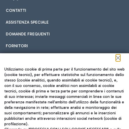
CONTATTI
Car sharing
ASSISTENZA SPECIALE
Con il Car Sharing è ancora più facile spostarsi
DOMANDE FREQUENTI
Hotel in aeroporto
dall’aeroporto al centro di Roma e viceversa.
Cucina Internazionale
FORNITORI
Scegli l'alloggio più adatto e approfitta della vicinanza
all'aeroporto.
Seguici sui social
Utilizziamo cookie di prima parte per il funzionamento del sito web
(cookie tecnici), per effettuare statistiche sul funzionamento dello
stesso (cookie analitici, quando assimilabili ai cookie tecnici), e,
Treno
con il suo consenso, cookie analitici non assimilabili ai cookie
tecnici, cookie di prima e terza parte per comprendere i contenuti
Raggiungi velocemente l'aeroporto di Fiumicino da Roma
Fast Food
di suo interesse; inviarle messaggi commerciali in linea con le sue
TRAVEL JOURNAL
tramite i servizi ferroviari Trenitalia.
preferenze manifestate nell'ambito dell'utilizzo delle funzionalità e
della navigazione in rete; effettuare analisi e monitoraggio dei
ITA
suoi comportamenti; personalizzare gli annunci e le inserzioni
pubblicitari anche attraverso interazioni social network (cookie di
profilazione).