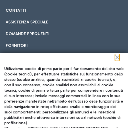
CONTATTI
Car sharing
ASSISTENZA SPECIALE
Con il Car Sharing è ancora più facile spostarsi
DOMANDE FREQUENTI
Hotel in aeroporto
dall’aeroporto al centro di Roma e viceversa.
Cucina Internazionale
FORNITORI
Scegli l'alloggio più adatto e approfitta della vicinanza
all'aeroporto.
Seguici sui social
Utilizziamo cookie di prima parte per il funzionamento del sito web
(cookie tecnici), per effettuare statistiche sul funzionamento dello
stesso (cookie analitici, quando assimilabili ai cookie tecnici), e,
Treno
con il suo consenso, cookie analitici non assimilabili ai cookie
tecnici, cookie di prima e terza parte per comprendere i contenuti
Raggiungi velocemente l'aeroporto di Fiumicino da Roma
Fast Food
di suo interesse; inviarle messaggi commerciali in linea con le sue
TRAVEL JOURNAL
tramite i servizi ferroviari Trenitalia.
preferenze manifestate nell'ambito dell'utilizzo delle funzionalità e
della navigazione in rete; effettuare analisi e monitoraggio dei
ITA
suoi comportamenti; personalizzare gli annunci e le inserzioni
pubblicitari anche attraverso interazioni social network (cookie di
profilazione).