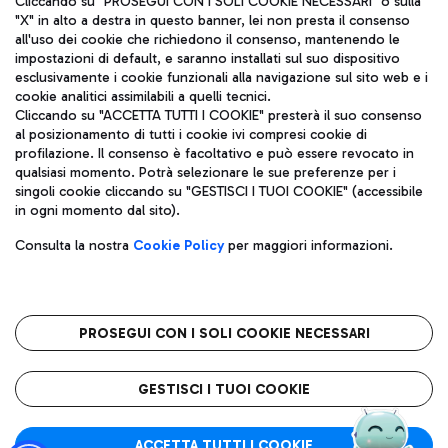
Cliccando su "PROSEGUI CON I SOLI COOKIE NECESSARI" o sulla
"X" in alto a destra in questo banner, lei non presta il consenso
all'uso dei cookie che richiedono il consenso, mantenendo le
impostazioni di default, e saranno installati sul suo dispositivo
Pizza
Autobus
esclusivamente i cookie funzionali alla navigazione sul sito web e i
Aeroporti di Roma S.p.A. - Società soggetta a direzione e
cookie analitici assimilabili a quelli tecnici.
Scopri le linee di autobus per raggiungere l'aeroporto
coordinamento di Mundys S.p.A.
Cliccando su "ACCETTA TUTTI I COOKIE" presterà il suo consenso
Leonardo Da Vinci.
al posizionamento di tutti i cookie ivi compresi cookie di
Codice fiscale e Registro delle Imprese di Roma 13032990155 P.
profilazione. Il consenso è facoltativo e può essere revocato in
IVA 06572251004
qualsiasi momento. Potrà selezionare le sue preferenze per i
Capitale sociale 62.224.743,00 int. vers.
singoli cookie cliccando su "GESTISCI I TUOI COOKIE" (accessibile
Sede legale: Via Pier Paolo Racchetti 1 - 00054 Fiumicino (RM)
Ristoranti
in ogni momento dal sito).
telefono +39 06 65951
Scopri la nostra offerta per una pausa gustosa in aeroporto
Privacy policy
Note legali
Gelateria
Consulta la nostra
Cookie Policy
per maggiori informazioni.
Mappa sito
Accessibilità
Taxi
Roma FCO
Mappa Aeroporto Fiumicino
L'aeroporto stellato
PROSEGUI CON I SOLI COOKIE NECESSARI
Raggiungi l’aeroporto senza pensieri con il servizio di taxi a
tariffe fisse.
QUALITÀ
SOSTENIBILITÀ
INNOVAZIONE
GESTISCI I TUOI COOKIE
Wine Bar & Sparkling
ACCETTA TUTTI I COOKIE